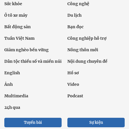
Sức khỏe
Công nghệ
Ô tô xe máy
Du lịch
Bất động sản
Bạn đọc
Tuần Việt Nam
Công nghiệp hỗ trợ
Giảm nghèo bền vững
Nông thôn mới
Dân tộc thiểu số và miền núi
Nội dung chuyên đề
English
Hồ sơ
Ảnh
Video
Multimedia
Podcast
24h qua
Tuyến bài
Sự kiện