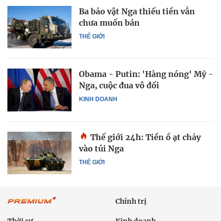
Ba bảo vật Nga thiếu tiền vẫn
chưa muốn bán
THẾ GIỚI
Obama - Putin: 'Hàng nóng' Mỹ -
Nga, cuộc đua vô đối
KINH DOANH
Thế giới 24h: Tiền ồ ạt chảy
vào túi Nga
THẾ GIỚI
Chính trị
Thời sự
Kinh doanh