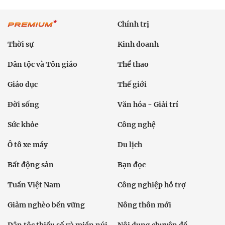
Chính trị
Thời sự
Kinh doanh
Dân tộc và Tôn giáo
Thể thao
Giáo dục
Thế giới
Đời sống
Văn hóa - Giải trí
Sức khỏe
Công nghệ
Ô tô xe máy
Du lịch
Bất động sản
Bạn đọc
Tuần Việt Nam
Công nghiệp hỗ trợ
Giảm nghèo bền vững
Nông thôn mới