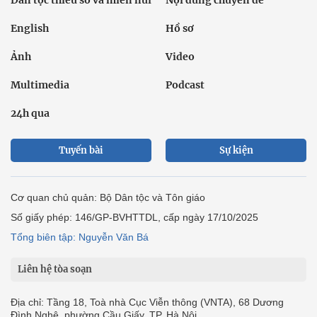
Dân tộc thiểu số và miền núi
Nội dung chuyên đề
English
Hồ sơ
Ảnh
Video
Multimedia
Podcast
24h qua
Tuyến bài
Sự kiện
Cơ quan chủ quản: Bộ Dân tộc và Tôn giáo
Số giấy phép: 146/GP-BVHTTDL, cấp ngày 17/10/2025
Tổng biên tập: Nguyễn Văn Bá
Liên hệ tòa soạn
Địa chỉ: Tầng 18, Toà nhà Cục Viễn thông (VNTA), 68 Dương
Đình Nghệ, phường Cầu Giấy, TP. Hà Nội.