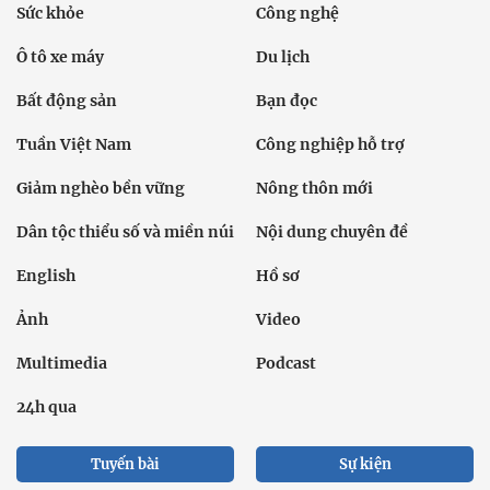
Sức khỏe
Công nghệ
Ô tô xe máy
Du lịch
Bất động sản
Bạn đọc
Tuần Việt Nam
Công nghiệp hỗ trợ
Giảm nghèo bền vững
Nông thôn mới
Dân tộc thiểu số và miền núi
Nội dung chuyên đề
English
Hồ sơ
Ảnh
Video
Multimedia
Podcast
24h qua
Tuyến bài
Sự kiện