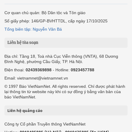
Cơ quan chủ quản: Bộ Dân tộc và Tôn giáo
Số giấy phép: 146/GP-BVHTTDL, cấp ngày 17/10/2025
Tổng biên tập: Nguyễn Văn Bá
Liên hệ tòa soạn
Địa chỉ: Tầng 18, Toà nhà Cục Viễn thông (VNTA), 68 Dương
Đình Nghệ, phường Cầu Giấy, TP. Hà Nội.
Điện thoại:
02439369898
- Hotline:
0923457788
Email: vietnamnet@vietnamnet.vn
© 1997 Báo VietNamNet. All rights reserved. Chỉ được phát hành
lại thông tin từ website này khi có sự đồng ý bằng văn bản của
báo VietNamNet.
Liên hệ quảng cáo
Công ty Cổ phần Truyền thông VietNamNet