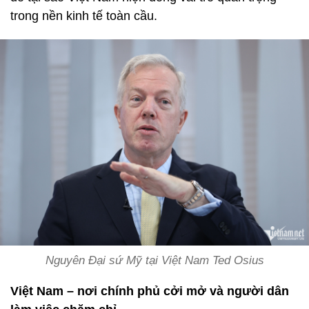
trong nền kinh tế toàn cầu.
Nguyên Đại sứ Mỹ tại Việt Nam Ted Osius
Việt Nam – nơi chính phủ cởi mở và người dân