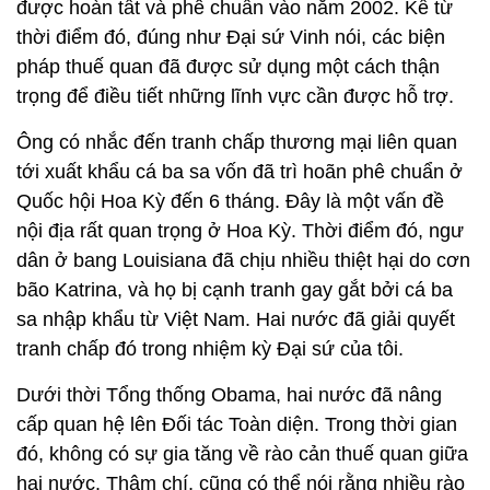
được hoàn tất và phê chuẩn vào năm 2002. Kể từ
thời điểm đó, đúng như Đại sứ Vinh nói, các biện
pháp thuế quan đã được sử dụng một cách thận
trọng để điều tiết những lĩnh vực cần được hỗ trợ.
Ông có nhắc đến tranh chấp thương mại liên quan
tới xuất khẩu cá ba sa vốn đã trì hoãn phê chuẩn ở
Quốc hội Hoa Kỳ đến 6 tháng. Đây là một vấn đề
nội địa rất quan trọng ở Hoa Kỳ. Thời điểm đó, ngư
dân ở bang Louisiana đã chịu nhiều thiệt hại do cơn
bão Katrina, và họ bị cạnh tranh gay gắt bởi cá ba
sa nhập khẩu từ Việt Nam. Hai nước đã giải quyết
tranh chấp đó trong nhiệm kỳ Đại sứ của tôi.
Dưới thời Tổng thống Obama, hai nước đã nâng
cấp quan hệ lên Đối tác Toàn diện. Trong thời gian
đó, không có sự gia tăng về rào cản thuế quan giữa
hai nước. Thậm chí, cũng có thể nói rằng nhiều rào