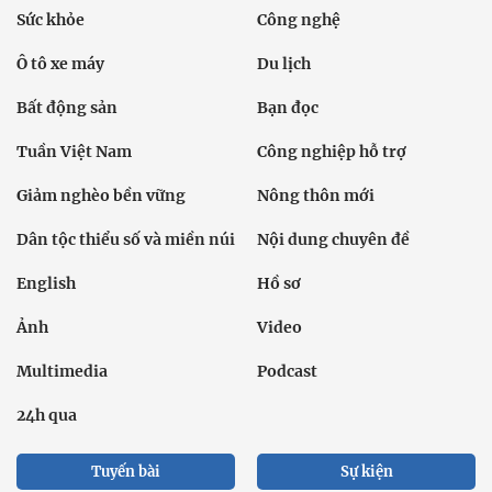
Sức khỏe
Công nghệ
Ô tô xe máy
Du lịch
Bất động sản
Bạn đọc
Tuần Việt Nam
Công nghiệp hỗ trợ
Giảm nghèo bền vững
Nông thôn mới
Dân tộc thiểu số và miền núi
Nội dung chuyên đề
English
Hồ sơ
Ảnh
Video
Multimedia
Podcast
24h qua
Tuyến bài
Sự kiện