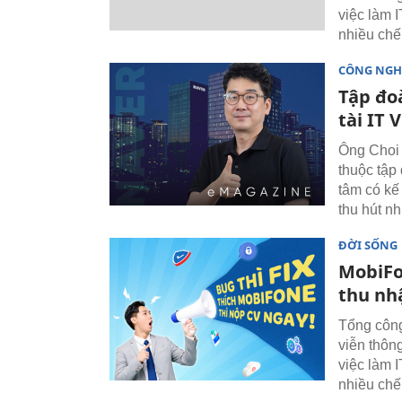
việc làm 
nhiều chế
CÔNG NGH
Tập đo
tài IT 
Ông Choi 
thuộc tập
tâm có kế
thu hút nh
ĐỜI SỐNG
MobiFo
thu nh
Tổng công
viễn thôn
việc làm 
nhiều chế