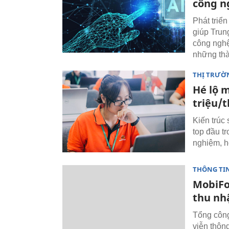
công n
Phát triển
giúp Trun
công nghệ
những thà
THỊ TRƯỜ
Hé lộ m
triệu/
Kiến trúc
top đầu t
nghiệm, h
THÔNG TI
MobiFo
thu nh
Tổng công
viễn thôn