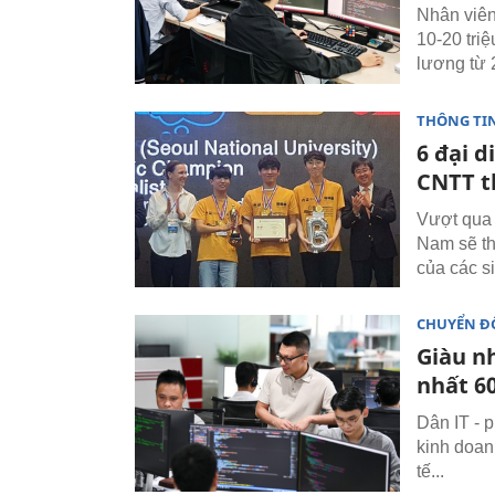
Nhân viên
10-20 tri
lương từ 
THÔNG TI
6 đại 
CNTT t
Vượt qua 
Nam sẽ th
của các s
CHUYỂN ĐỔ
Giàu nh
nhất 6
Dân IT - 
kinh doan
tế...