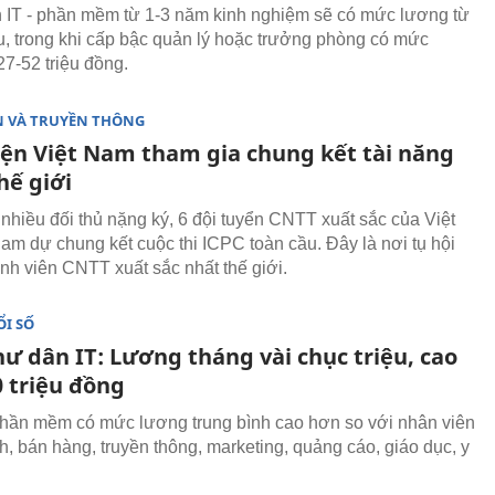
 IT - phần mềm từ 1-3 năm kinh nghiệm sẽ có mức lương từ
ệu, trong khi cấp bậc quản lý hoặc trưởng phòng có mức
27-52 triệu đồng.
N VÀ TRUYỀN THÔNG
diện Việt Nam tham gia chung kết tài năng
hế giới
nhiều đối thủ nặng ký, 6 đội tuyển CNTT xuất sắc của Việt
am dự chung kết cuộc thi ICPC toàn cầu. Đây là nơi tụ hội
inh viên CNTT xuất sắc nhất thế giới.
I SỐ
ư dân IT: Lương tháng vài chục triệu, cao
0 triệu đồng
phần mềm có mức lương trung bình cao hơn so với nhân viên
h, bán hàng, truyền thông, marketing, quảng cáo, giáo dục, y