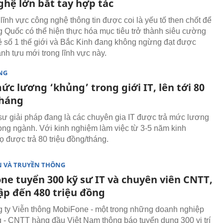
ghệ lớn bắt tay hợp tác
 lĩnh vực công nghệ thông tin được coi là yếu tố then chốt để
g Quốc có thể hiện thực hóa mục tiêu trở thành siêu cường
 số 1 thế giới và Bắc Kinh đang không ngừng đạt được
nh tựu mới trong lĩnh vực này.
NG
ức lương ‘khủng’ trong giới IT, lên tới 80
tháng
 sư giải pháp đang là các chuyên gia IT được trả mức lương
rong ngành. Với kinh nghiệm làm việc từ 3-5 năm kinh
ọ được trả 80 triệu đồng/tháng.
N VÀ TRUYỀN THÔNG
ne tuyển 300 kỹ sư IT và chuyên viên CNTT,
ập đến 480 triệu đồng
 ty Viễn thông MobiFone - một trong những doanh nghiệp
g - CNTT hàng đầu Việt Nam thông báo tuyển dụng 300 vị trí