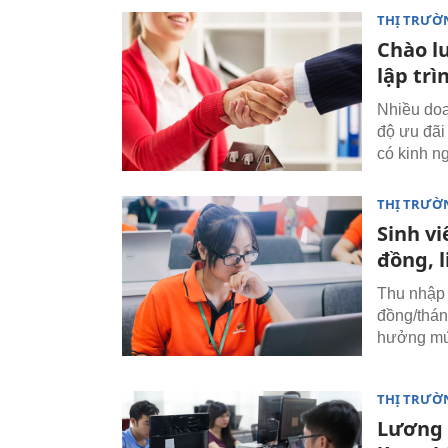
THỊ TRƯỜ
Chào l
lập trì
Nhiều doa
độ ưu đãi
có kinh ng
THỊ TRƯỜ
Sinh v
đồng, l
Thu nhập 
đồng/tháng
hưởng mức
THỊ TRƯỜ
Lương 