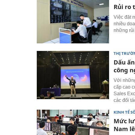
Rủi ro
Việc đặt 
nhiều doa
những rủi
THỊ TRƯỜ
Dấu ấn
công n
Với những
cấp cao c
Sales Exc
các đối t
KINH TẾ S
Mức lư
Nam lê