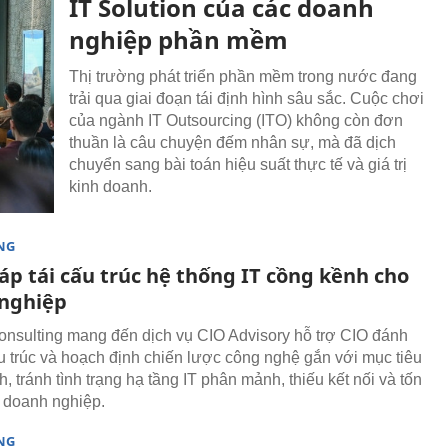
IT Solution của các doanh
nghiệp phần mềm
Thị trường phát triển phần mềm trong nước đang
trải qua giai đoạn tái định hình sâu sắc. Cuộc chơi
của ngành IT Outsourcing (ITO) không còn đơn
thuần là câu chuyện đếm nhân sự, mà đã dịch
chuyển sang bài toán hiệu suất thực tế và giá trị
kinh doanh.
NG
áp tái cấu trúc hệ thống IT cồng kềnh cho
nghiệp
sulting mang đến dịch vụ CIO Advisory hỗ trợ CIO đánh
cấu trúc và hoạch định chiến lược công nghệ gắn với mục tiêu
, tránh tình trạng hạ tầng IT phân mảnh, thiếu kết nối và tốn
 doanh nghiệp.
NG