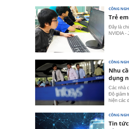
CÔNG NGH
Trẻ em
Đây là ch
NVIDIA - 
CÔNG NGH
Nhu cầ
dụng n
Các nhà c
Độ giảm t
hiện các d
CÔNG NGH
Tin tứ