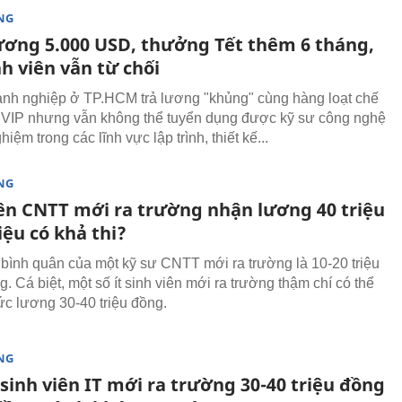
NG
ương 5.000 USD, thưởng Tết thêm 6 tháng,
nh viên vẫn từ chối
nh nghiệp ở TP.HCM trả lương "khủng" cùng hàng loạt chế
 VIP nhưng vẫn không thể tuyển dụng được kỹ sư công nghệ
hiệm trong các lĩnh vực lập trình, thiết kế...
NG
iên CNTT mới ra trường nhận lương 40 triệu
iệu có khả thi?
bình quân của một kỹ sư CNTT mới ra trường là 10-20 triệu
. Cá biệt, một số ít sinh viên mới ra trường thậm chí có thể
 lương 30-40 triệu đồng.
NG
sinh viên IT mới ra trường 30-40 triệu đồng