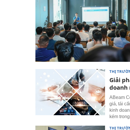
THỊ TRƯỜ
Giải ph
doanh 
ABeam Con
giá, tái 
kinh doanh
kém trong
THỊ TRƯỜ