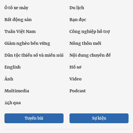
Ô tô xe máy
Du lịch
Bất động sản
Bạn đọc
Tuần Việt Nam
Công nghiệp hỗ trợ
Giảm nghèo bền vững
Nông thôn mới
Dân tộc thiểu số và miền núi
Nội dung chuyên đề
English
Hồ sơ
Ảnh
Video
Multimedia
Podcast
24h qua
Tuyến bài
Sự kiện