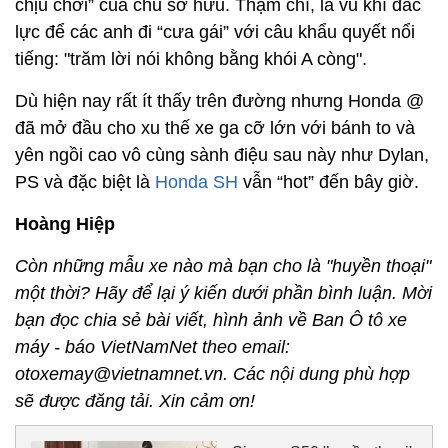
chịu chơi” của chủ sở hữu. Thậm chí, là vũ khí đắc
lực để các anh đi “cưa gái” với câu khẩu quyết nổi
tiếng: "trăm lời nói không bằng khói A còng".
Dù hiện nay rất ít thấy trên đường nhưng Honda @
đã mở đầu cho xu thế xe ga cỡ lớn với bánh to và
yên ngồi cao vô cùng sành điệu sau này như Dylan,
PS và đặc biệt là
Honda SH
vẫn “hot” đến bây giờ.
Hoàng Hiệp
Còn những mẫu xe nào mà bạn cho là "huyền thoại"
một thời? Hãy để lại ý kiến dưới phần bình luận. Mời
bạn đọc chia sẻ bài viết, hình ảnh về Ban Ô tô xe
máy - báo VietNamNet theo email:
otoxemay@vietnamnet.vn. Các nội dung phù hợp
sẽ được đăng tải. Xin cảm ơn!