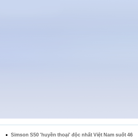
Simson S50 'huyền thoại' độc nhất Việt Nam suốt 46