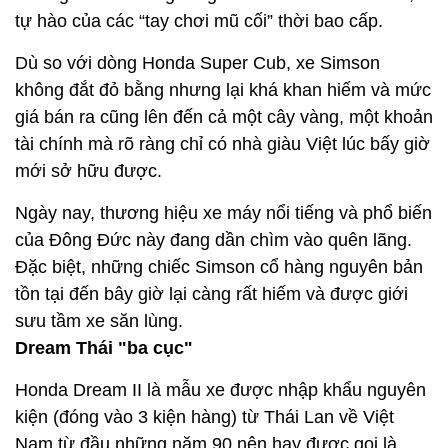
tự hào của các “tay chơi mũ cối” thời bao cấp.
Dù so với dòng Honda Super Cub, xe Simson
không đắt đỏ bằng nhưng lại khá khan hiếm và mức
giá bán ra cũng lên đến cả một cây vàng, một khoản
tài chính mà rõ ràng chỉ có nhà giàu Việt lúc bấy giờ
mới sở hữu được.
Ngày nay, thương hiệu xe máy nổi tiếng và phổ biến
của Đông Đức này đang dần chìm vào quên lãng.
Đặc biệt, những chiếc Simson cổ hàng nguyên bản
tồn tại đến bây giờ lại càng rất hiếm và được giới
sưu tầm xe săn lùng.
Dream Thái "ba cục"
Honda Dream II là mẫu xe được nhập khẩu nguyên
kiện (đóng vào 3 kiện hàng) từ Thái Lan về Việt
Nam từ đầu những năm 90 nên hay được gọi là