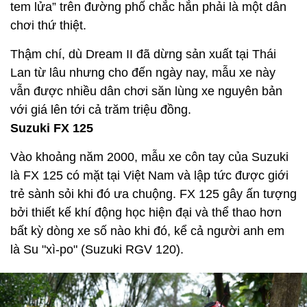
tem lửa” trên đường phố chắc hẳn phải là một dân
chơi thứ thiệt.
Thậm chí, dù Dream II đã dừng sản xuất tại Thái
Lan từ lâu nhưng cho đến ngày nay, mẫu xe này
vẫn được nhiều dân chơi săn lùng xe nguyên bản
với giá lên tới cả trăm triệu đồng.
Suzuki FX 125
Vào khoảng năm 2000, mẫu xe côn tay của Suzuki
là FX 125 có mặt tại Việt Nam và lập tức được giới
trẻ sành sỏi khi đó ưa chuộng. FX 125 gây ấn tượng
bởi thiết kế khí động học hiện đại và thể thao hơn
bất kỳ dòng xe số nào khi đó, kể cả người anh em
là Su "xì-po" (Suzuki RGV 120).