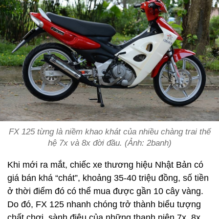
FX 125 từng là niềm khao khát của nhiều chàng trai thế
hệ 7x và 8x đời đầu. (Ảnh: 2banh)
Khi mới ra mắt, chiếc xe thương hiệu Nhật Bản có
giá bán khá “chát”, khoảng 35-40 triệu đồng, số tiền
ở thời điểm đó có thể mua được gần 10 cây vàng.
Do đó, FX 125 nhanh chóng trở thành biểu tượng
chất chơi, sành điệu của những thanh niên 7x, 8x