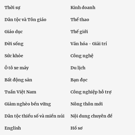
Thời sự
Kinh doanh
Dân tộc và Tôn giáo
Thể thao
Giáo dục
Thế giới
Đời sống
Văn hóa - Giải trí
Sức khỏe
Công nghệ
Ô tô xe máy
Du lịch
Bất động sản
Bạn đọc
Tuần Việt Nam
Công nghiệp hỗ trợ
Giảm nghèo bền vững
Nông thôn mới
Dân tộc thiểu số và miền núi
Nội dung chuyên đề
English
Hồ sơ