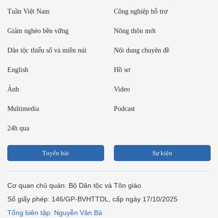
Tuần Việt Nam
Công nghiệp hỗ trợ
Giảm nghèo bền vững
Nông thôn mới
Dân tộc thiểu số và miền núi
Nội dung chuyên đề
English
Hồ sơ
Ảnh
Video
Multimedia
Podcast
24h qua
Tuyến bài
Sự kiện
Cơ quan chủ quản: Bộ Dân tộc và Tôn giáo
Số giấy phép: 146/GP-BVHTTDL, cấp ngày 17/10/2025
Tổng biên tập: Nguyễn Văn Bá