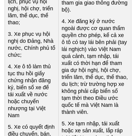
lịch, phục vụ hội
tham gia giao thông đường
nghị, hội chợ, triển
bộ).
lãm, thể dục, thể
4. Xe đăng ký ở nước
thao;
ngoài được cơ quan thẩm
3. Xe phục vụ hội
quyền cho phép, kể cả xe
nghị do Đảng, Nhà
ô tô có tay lái bên phải (tay
nước, Chính phủ tổ
lái nghịch) vào Việt Nam
chức;
quá cảnh, tạm nhập, tái
xuất có thời hạn để tham
4. Xe ô tô làm thủ
gia dự hội nghị, hội chợ,
tục thu hồi giấy
triển lãm, thể dục, thể thao,
chứng nhận đăng
du lịch; trừ trường hợp xe
ký, biển số xe để
không phải cấp biển số
tái xuất về nước
tạm thời theo Điều ước
hoặc chuyển
quốc tế mà Việt Nam là
nhượng tại Việt
thành viên.
Nam
5. Xe tạm nhập, tái xuất
5. Xe có quyết định
hoặc xe sản xuất, lắp ráp
điều chuyển, bán,