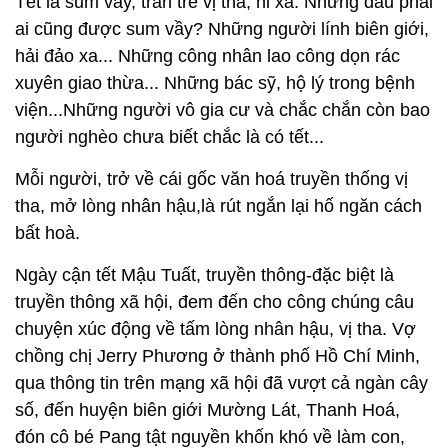
Tết là sum vầy, tràn trề vị tha, hỉ xả. Nhưng đâu phải
ai cũng được sum vầy? Những người lính biên giới,
hải đảo xa... Những công nhân lao công dọn rác
xuyên giao thừa... Những bác sỹ, hộ lý trong bệnh
viện...Những người vô gia cư và chắc chắn còn bao
người nghèo chưa biết chắc là có tết...
Mỗi người, trở về cái gốc văn hoá truyền thống vị
tha, mở lòng nhân hậu,là rút ngắn lại hố ngăn cách
bất hoà.
Ngày cận tết Mậu Tuất, truyền thông-đặc biệt là
truyền thông xã hội, đem đến cho công chúng câu
chuyện xúc động về tấm lòng nhân hậu, vị tha. Vợ
chồng chị Jerry Phương ở thành phố Hồ Chí Minh,
qua thông tin trên mạng xã hội đã vượt cả ngàn cây
số, đến huyện biên giới Mường Lát, Thanh Hoá,
đón cô bé Pang tật nguyền khốn khó về làm con,