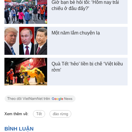
Giờ bạn bè hỏi tôi: ‘Hôm nay trải
chiếu ở đâu đấy?’
Một năm lắm chuyện lạ
Quà Tết ‘hẻo’ liền bị chê ‘Việt kiều
rởm’
Xem thêm về:
Tết
đào rừng