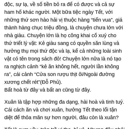
độc, sự lạ, về số tiền bỏ ra để có được và cả sự
ham hố khác người. Một bữa tiệc ngày Tết, với
những thứ sơn hào hải vị thuộc hàng “tiến vua”, giá
thành hàng chục triệu đồng, là chuyện chưa lớn với
nhà giàu. Chuyện lớn là họ công khai cổ xuý cho
thứ triết lý vặt: Kẻ giàu sang có quyền săn lùng và
hưởng thụ mọi thứ độc và lạ, kể cả những loài sinh
vật có tên trong sách đỏ! Chuyện lớn nữa là nó tạo
ra nghịch cảnh “kẻ ăn không hết, người lần không
ra”, cái cảnh “Cửa son rượu thịt ôi/Ngoài đường
xương chết rét”(Đỗ Phủ).
Bất hoà từ đây và bất an cũng từ đây.
Xuân là tập hợp những đa dạng, hài hoà và tinh tuý.
Cái cách ăn và chơi xuân, hưởng Tết theo lối tận
diệt để thỏa mãn sự hơn người, đâu còn là xuân?