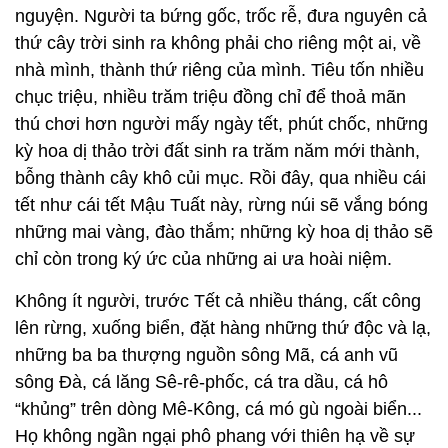
nguyện. Người ta bứng gốc, trốc rễ, đưa nguyên cả
thứ cây trời sinh ra không phải cho riêng một ai, về
nhà mình, thành thứ riêng của mình. Tiêu tốn nhiều
chục triệu, nhiều trăm triệu đồng chỉ để thoả mãn
thú chơi hơn người mấy ngày tết, phút chốc, những
kỳ hoa dị thảo trời đất sinh ra trăm năm mới thành,
bỗng thành cây khô củi mục. Rồi đây, qua nhiều cái
tết như cái tết Mậu Tuất này, rừng núi sẽ vắng bóng
những mai vàng, đào thắm; những kỳ hoa dị thảo sẽ
chỉ còn trong ký ức của những ai ưa hoài niệm.
Không ít người, trước Tết cả nhiều tháng, cất công
lên rừng, xuống biển, đặt hàng những thứ độc và lạ,
những ba ba thượng nguồn sông Mã, cá anh vũ
sông Đà, cá lăng Sê-rê-phốc, cá tra dầu, cá hô
“khủng” trên dòng Mê-Kông, cá mó gù ngoài biển...
Họ không ngần ngại phô phang với thiên hạ về sự