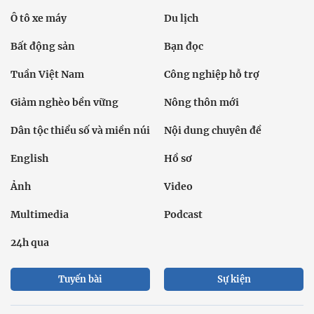
Ô tô xe máy
Du lịch
Bất động sản
Bạn đọc
Tuần Việt Nam
Công nghiệp hỗ trợ
Giảm nghèo bền vững
Nông thôn mới
Dân tộc thiểu số và miền núi
Nội dung chuyên đề
English
Hồ sơ
Ảnh
Video
Multimedia
Podcast
24h qua
Tuyến bài
Sự kiện