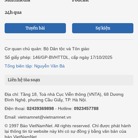
24h qua
Tuyến bài
Sự kiện
Cơ quan chủ quản: Bộ Dân tộc và Tôn giáo
Số giấy phép: 146/GP-BVHTTDL, cấp ngày 17/10/2025
Tổng biên tập: Nguyễn Văn Bá
Liên hệ tòa soạn
Địa chỉ: Tầng 18, Toà nhà Cục Viễn thông (VNTA), 68 Dương
Đình Nghệ, phường Cầu Giấy, TP. Hà Nội.
Điện thoại:
02439369898
- Hotline:
0923457788
Email: vietnamnet@vietnamnet.vn
© 1997 Báo VietNamNet. All rights reserved. Chỉ được phát hành
lại thông tin từ website này khi có sự đồng ý bằng văn bản của
báo VietNamNet.