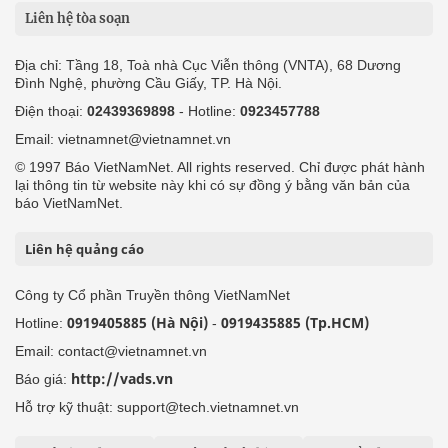
Liên hệ tòa soạn
Địa chỉ: Tầng 18, Toà nhà Cục Viễn thông (VNTA), 68 Dương
Đình Nghệ, phường Cầu Giấy, TP. Hà Nội.
Điện thoại:
02439369898
- Hotline:
0923457788
Email: vietnamnet@vietnamnet.vn
© 1997 Báo VietNamNet. All rights reserved. Chỉ được phát hành
lại thông tin từ website này khi có sự đồng ý bằng văn bản của
báo VietNamNet.
Liên hệ quảng cáo
Công ty Cổ phần Truyền thông VietNamNet
0919405885 (Hà Nội)
0919435885 (Tp.HCM)
Hotline:
-
Email: contact@vietnamnet.vn
http://vads.vn
Báo giá:
Hỗ trợ kỹ thuật: support@tech.vietnamnet.vn