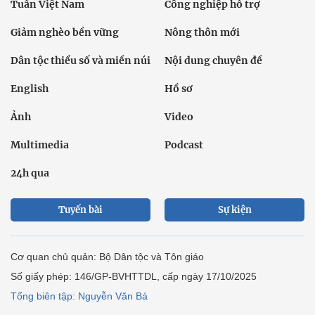
Tuần Việt Nam
Công nghiệp hỗ trợ
Giảm nghèo bền vững
Nông thôn mới
Dân tộc thiểu số và miền núi
Nội dung chuyên đề
English
Hồ sơ
Ảnh
Video
Multimedia
Podcast
24h qua
Tuyến bài
Sự kiện
Cơ quan chủ quản: Bộ Dân tộc và Tôn giáo
Số giấy phép: 146/GP-BVHTTDL, cấp ngày 17/10/2025
Tổng biên tập: Nguyễn Văn Bá