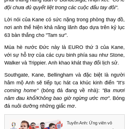
đội chưa đủ quyết liệt trong các cuộc đấu tay đôi"
.
Lời nói của Kane có sức nặng trong phòng thay đồ,
nơi anh thể hiện khả năng lãnh đạo dựa trên kỷ lục
63 bàn thắng cho "Tam sư".
Mùa hè nước Đức này là EURO thứ 3 của Kane,
với sự hỗ trợ của các cựu binh phía sau như Stone,
Walker và Trippier. Anh khao khát thay đổi lịch sử.
Southgate, Kane, Bellingham và đặc biệt là người
hâm mộ Anh sẽ tiếp tục hát ca khúc kinh điển
"It’s
coming home"
(bóng đá đang về nhà):
"Ba mươi
năm đau khổ/Không bao giờ ngừng ước mơ"
. Bóng
đá nuôi dưỡng những giấc mơ.
Tuyển Anh: Ứng viên vô