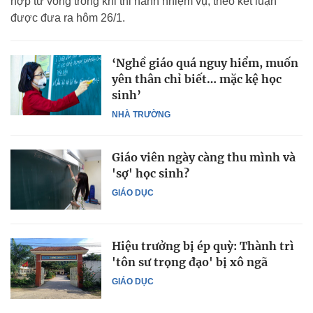
hợp tử vong trong khi thi hành nhiệm vụ, theo kết luận
được đưa ra hôm 26/1.
‘Nghề giáo quá nguy hiểm, muốn
yên thân chỉ biết… mặc kệ học
sinh’
NHÀ TRƯỜNG
Giáo viên ngày càng thu mình và
'sợ' học sinh?
GIÁO DỤC
Hiệu trưởng bị ép quỳ: Thành trì
'tôn sư trọng đạo' bị xô ngã
GIÁO DỤC