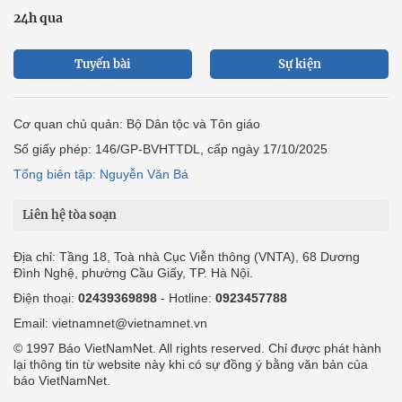
24h qua
Tuyến bài
Sự kiện
Cơ quan chủ quản: Bộ Dân tộc và Tôn giáo
Số giấy phép: 146/GP-BVHTTDL, cấp ngày 17/10/2025
Tổng biên tập: Nguyễn Văn Bá
Liên hệ tòa soạn
Địa chỉ: Tầng 18, Toà nhà Cục Viễn thông (VNTA), 68 Dương
Đình Nghệ, phường Cầu Giấy, TP. Hà Nội.
Điện thoại:
02439369898
- Hotline:
0923457788
Email: vietnamnet@vietnamnet.vn
© 1997 Báo VietNamNet. All rights reserved. Chỉ được phát hành
lại thông tin từ website này khi có sự đồng ý bằng văn bản của
báo VietNamNet.