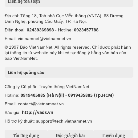
Liên hệ tòa soạn
Địa chỉ: Tầng 18, Toà nhà Cục Viễn thông (VNTA), 68 Dương
Đình Nghệ, phường Cầu Giấy, TP. Hà Nội.
Điện thoại:
02439369898
- Hotline:
0923457788
Email: vietnamnet@vietnamnet.vn
© 1997 Báo VietNamNet. All rights reserved. Chỉ được phát hành
lại thông tin từ website này khi có sự đồng ý bằng văn bản của
báo VietNamNet.
Liên hệ quảng cáo
Công ty Cổ phần Truyền thông VietNamNet
0919405885 (Hà Nội)
0919435885 (Tp.HCM)
Hotline:
-
Email: contact@vietnamnet.vn
http://vads.vn
Báo giá:
Hỗ trợ kỹ thuật: support@tech.vietnamnet.vn
Tải ứng dụng
Độc giả gửi bài
Tuyển dụng