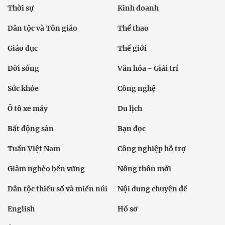
Thời sự
Kinh doanh
Dân tộc và Tôn giáo
Thể thao
Giáo dục
Thế giới
Đời sống
Văn hóa - Giải trí
Sức khỏe
Công nghệ
Ô tô xe máy
Du lịch
Bất động sản
Bạn đọc
Tuần Việt Nam
Công nghiệp hỗ trợ
Giảm nghèo bền vững
Nông thôn mới
Dân tộc thiểu số và miền núi
Nội dung chuyên đề
English
Hồ sơ