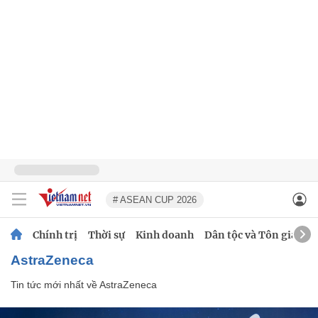
# ASEAN CUP 2026
Chính trị
Thời sự
Kinh doanh
Dân tộc và Tôn giáo
AstraZeneca
Tin tức mới nhất về
AstraZeneca