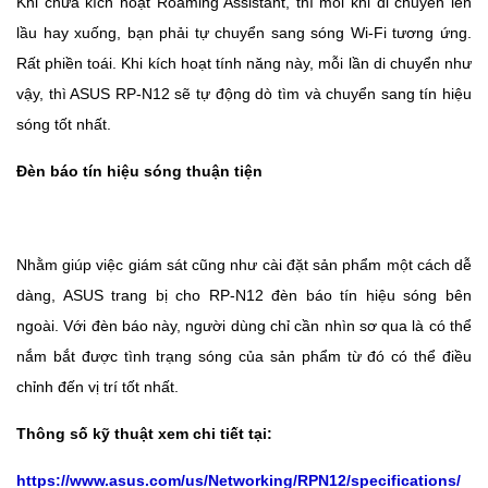
Khi chưa kích hoạt Roaming Assistant, thì mỗi khi di chuyển lên
lầu hay xuống, bạn phải tự chuyển sang sóng Wi-Fi tương ứng.
Rất phiền toái. Khi kích hoạt tính năng này, mỗi lần di chuyển như
vậy, thì ASUS RP-N12 sẽ tự động dò tìm và chuyển sang tín hiệu
sóng tốt nhất.
Đèn báo tín hiệu sóng thuận tiện
Nhằm giúp việc giám sát cũng như cài đặt sản phẩm một cách dễ
dàng, ASUS trang bị cho RP-N12 đèn báo tín hiệu sóng bên
ngoài. Với đèn báo này, người dùng chỉ cần nhìn sơ qua là có thể
nắm bắt được tình trạng sóng của sản phẩm từ đó có thể điều
chỉnh đến vị trí tốt nhất.
Thông số kỹ thuật xem chi tiết tại:
https://www.asus.com/us/Networking/RPN12/specifications/