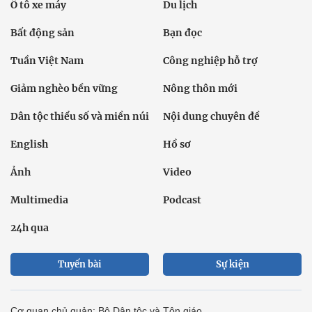
Ô tô xe máy
Du lịch
Bất động sản
Bạn đọc
Tuần Việt Nam
Công nghiệp hỗ trợ
Giảm nghèo bền vững
Nông thôn mới
Dân tộc thiểu số và miền núi
Nội dung chuyên đề
English
Hồ sơ
Ảnh
Video
Multimedia
Podcast
24h qua
Tuyến bài
Sự kiện
Cơ quan chủ quản: Bộ Dân tộc và Tôn giáo