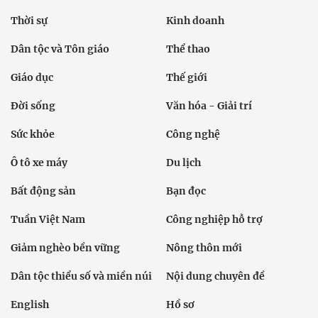
Thời sự
Kinh doanh
Dân tộc và Tôn giáo
Thể thao
Giáo dục
Thế giới
Đời sống
Văn hóa - Giải trí
Sức khỏe
Công nghệ
Ô tô xe máy
Du lịch
Bất động sản
Bạn đọc
Tuần Việt Nam
Công nghiệp hỗ trợ
Giảm nghèo bền vững
Nông thôn mới
Dân tộc thiểu số và miền núi
Nội dung chuyên đề
English
Hồ sơ