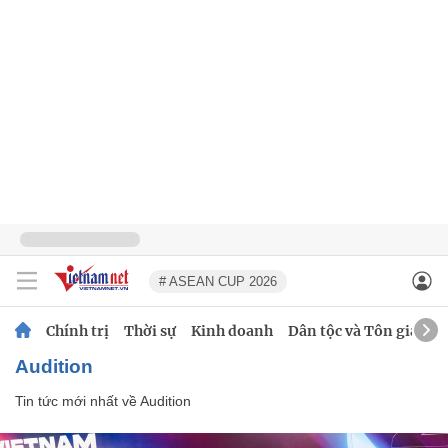
# ASEAN CUP 2026
Chính trị
Thời sự
Kinh doanh
Dân tộc và Tôn giáo
Audition
Tin tức mới nhất về
Audition