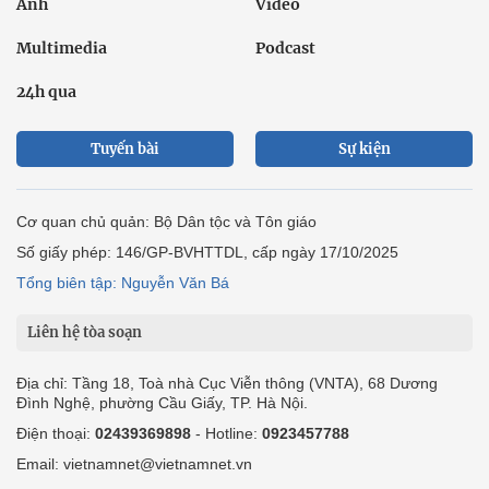
Ảnh
Video
Multimedia
Podcast
24h qua
Tuyến bài
Sự kiện
Cơ quan chủ quản: Bộ Dân tộc và Tôn giáo
Số giấy phép: 146/GP-BVHTTDL, cấp ngày 17/10/2025
Tổng biên tập: Nguyễn Văn Bá
Liên hệ tòa soạn
Địa chỉ: Tầng 18, Toà nhà Cục Viễn thông (VNTA), 68 Dương
Đình Nghệ, phường Cầu Giấy, TP. Hà Nội.
Điện thoại:
02439369898
- Hotline:
0923457788
Email: vietnamnet@vietnamnet.vn