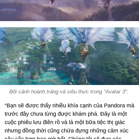
Bối cảnh hoành tráng và siêu thực trong "Avatar 3".
“Bạn sẽ được thấy nhiều khía cạnh của Pandora mà
trước đây chưa từng được khám phá. Đây là một
cuộc phiêu lưu điên rồ và là một bữa tiệc thị giác
nhưng đồng thời cũng chứa đựng những cảm xúc
sâu sắc hơn bao giờ hết. Chúng tôi sẽ đưa các