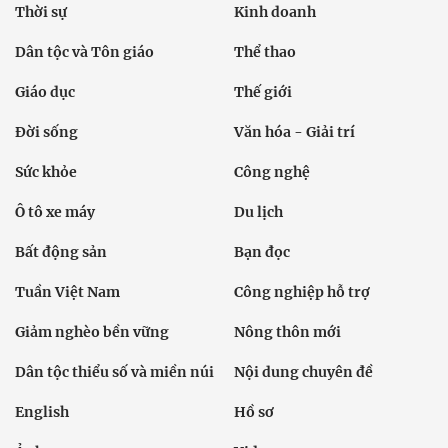
Thời sự
Kinh doanh
Dân tộc và Tôn giáo
Thể thao
Giáo dục
Thế giới
Đời sống
Văn hóa - Giải trí
Sức khỏe
Công nghệ
Ô tô xe máy
Du lịch
Bất động sản
Bạn đọc
Tuần Việt Nam
Công nghiệp hỗ trợ
Giảm nghèo bền vững
Nông thôn mới
Dân tộc thiểu số và miền núi
Nội dung chuyên đề
English
Hồ sơ