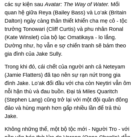
các sự kiện sau
Avatar: The Way of Water.
Mối
quan hệ giữa Reya (Bailey Bass) và Lo’ak (Britain
Dalton) ngày càng thân thiết khiến cha mẹ cô - tộc
trưởng Tonowari (Cliff Curtis) và phu nhân Ronal
(Kate Winslet) của bộ lạc Omatikaya - lo lắng.
Dường như, họ vẫn e sợ chiến tranh sẽ bám theo
gia đình của Jake Sully.
Trong khi đó, cái chết của người anh cả Neteyam
(Jamie Flatters) đã tạo nên sự rạn nứt trong gia
đình Jake. Lo’ak đối đầu với cha còn Neytiri vẫn ôm
nỗi hận thù và đau buồn. Đại tá Miles Quaritch
(Stephen Lang) cũng trở lại với một đội quân đông
đảo và hùng mạnh hơn gấp nhiều lần để trả thù
Jake.
Không những thế, một bộ tộc mới - Người Tro - với