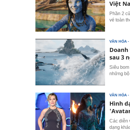
Việt N
Phần 2 củ
vé toàn t
VĂN HÓA - 
Doanh 
sau 3 
Siêu bom 
những bộ 
VĂN HÓA - 
Hình dạ
'Avatar
Các diễn 
dạng khác