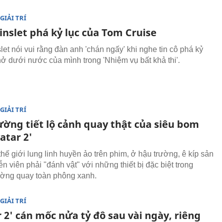
GIẢI TRÍ
inslet phá kỷ lục của Tom Cruise
et nói vui rằng đàn anh 'chán ngấy' khi nghe tin cô phá kỷ
thở dưới nước của mình trong 'Nhiệm vụ bất khả thi'.
GIẢI TRÍ
ường tiết lộ cảnh quay thật của siêu bom
atar 2'
hế giới lung linh huyền ảo trên phim, ở hậu trường, ê kíp sản
ễn viên phải "đánh vật" với những thiết bị đặc biệt trong
ờng quay toàn phông xanh.
GIẢI TRÍ
 2' cán mốc nửa tỷ đô sau vài ngày, riêng