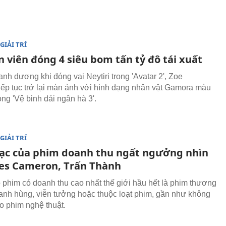
GIẢI TRÍ
 viên đóng 4 siêu bom tấn tỷ đô tái xuất
nh dương khi đóng vai Neytiri trong 'Avatar 2', Zoe
iếp tục trở lại màn ảnh với hình dạng nhân vật Gamora màu
ong 'Vệ binh dải ngân hà 3'.
GIẢI TRÍ
ạc của phim doanh thu ngất ngưởng nhìn
es Cameron, Trấn Thành
phim có doanh thu cao nhất thế giới hầu hết là phim thương
 anh hùng, viễn tưởng hoặc thuộc loạt phim, gần như không
o phim nghệ thuật.