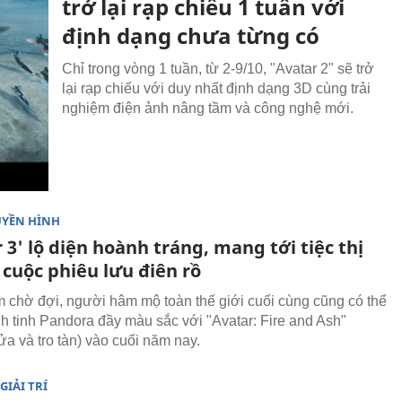
trở lại rạp chiếu 1 tuần với
định dạng chưa từng có
Chỉ trong vòng 1 tuần, từ 2-9/10, "Avatar 2" sẽ trở
lại rạp chiếu với duy nhất định dạng 3D cùng trải
nghiệm điện ảnh nâng tầm và công nghệ mới.
UYỀN HÌNH
 3' lộ diện hoành tráng, mang tới tiệc thị
 cuộc phiêu lưu điên rồ
 chờ đợi, người hâm mộ toàn thế giới cuối cùng cũng có thể
ành tinh Pandora đầy màu sắc với "Avatar: Fire and Ash"
ửa và tro tàn) vào cuối năm nay.
GIẢI TRÍ