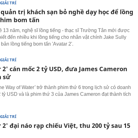
GIẢI TRÍ
 quản trị khách sạn bỏ nghề dạy học để lồng
phim bom tấn
 13 năm, nghệ sĩ lồng tiếng - thạc sĩ Trường Tân mới được
iết đến nhiều khi lồng tiếng cho nhân vật chính Jake Sully
bản lồng tiếng bom tấn 'Avatar 2'.
GIẢI TRÍ
r 2' cán mốc 2 tỷ USD, đưa James Cameron
h sử
he Way of Water’ trở thành phim thứ 6 trong lịch sử có doanh
2 tỷ USD và là phim thứ 3 của James Cameron đạt thành tích
GIẢI TRÍ
 2' đại náo rạp chiếu Việt, thu 200 tỷ sau 15