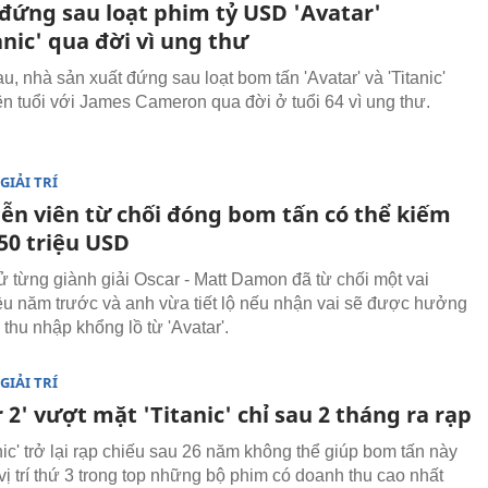
đứng sau loạt phim tỷ USD 'Avatar'
anic' qua đời vì ung thư
, nhà sản xuất đứng sau loạt bom tấn 'Avatar' và 'Titanic'
tên tuổi với James Cameron qua đời ở tuổi 64 vì ung thư.
GIẢI TRÍ
ễn viên từ chối đóng bom tấn có thể kiếm
50 triệu USD
tử từng giành giải Oscar - Matt Damon đã từ chối một vai
ều năm trước và anh vừa tiết lộ nếu nhận vai sẽ được hưởng
thu nhập khổng lồ từ 'Avatar'.
GIẢI TRÍ
 2' vượt mặt 'Titanic' chỉ sau 2 tháng ra rạp
nic' trở lại rạp chiếu sau 26 năm không thể giúp bom tấn này
vị trí thứ 3 trong top những bộ phim có doanh thu cao nhất