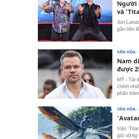
Người 
và 'Tit
Jon Landau
gắn liền 
VĂN HÓA - 
Nam di
được 2
MỸ - Tài 
chính nhi
phần trăm 
VĂN HÓA - 
'Avatar
Việc 'Tita
giữ vững 