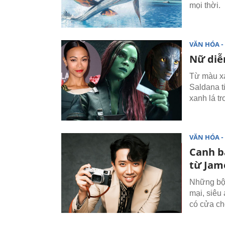
mọi thời.
VĂN HÓA - 
Nữ diễn
Từ màu xa
Saldana t
xanh lá tr
VĂN HÓA - 
Canh b
từ Jam
Những bộ 
mại, siêu
có cửa ch