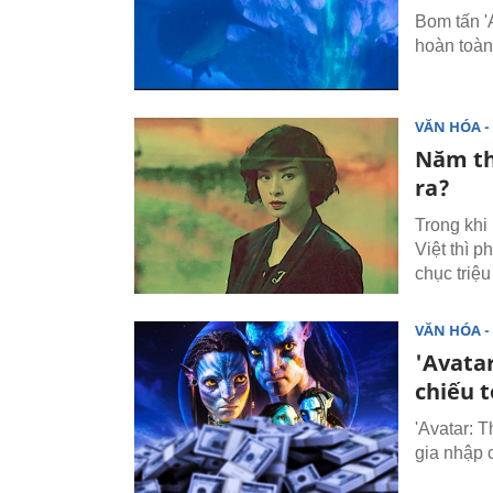
Bom tấn '
hoàn toàn
VĂN HÓA - 
Năm th
ra?
Trong khi
Việt thì p
chục triệu
VĂN HÓA - 
'Avatar
chiếu 
'Avatar: 
gia nhập c