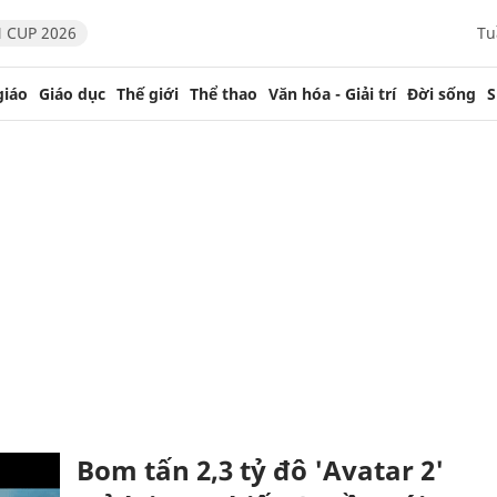
 CUP 2026
Tu
giáo
Giáo dục
Thế giới
Thể thao
Văn hóa - Giải trí
Đời sống
S
Bom tấn 2,3 tỷ đô 'Avatar 2'