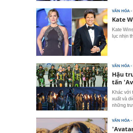
VĂN HÓA - 
Kate W
Kate Winsl
lục nhịn 
VĂN HÓA - 
Hậu tr
tấn 'Av
Khác với t
xuất và di
những trư
VĂN HÓA - 
'Avatar