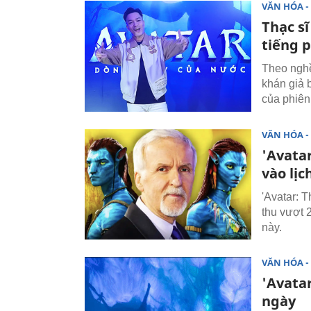
VĂN HÓA - 
Thạc sĩ
tiếng 
Theo nghề
khán giả b
của phiên 
VĂN HÓA - 
'Avata
vào lịc
'Avatar: T
thu vượt 
này.
VĂN HÓA - 
'Avatar
ngày