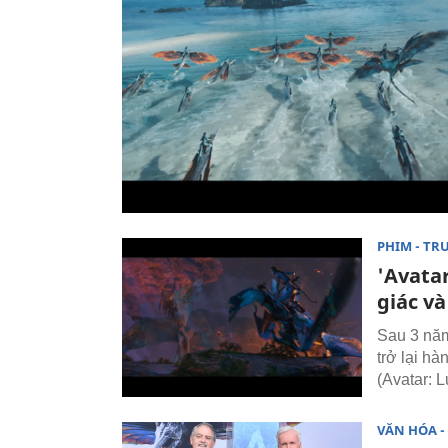
PHIM - TR
'Avatar
giác và
Sau 3 năm
trở lại h
(Avatar: L
VĂN HÓA - 