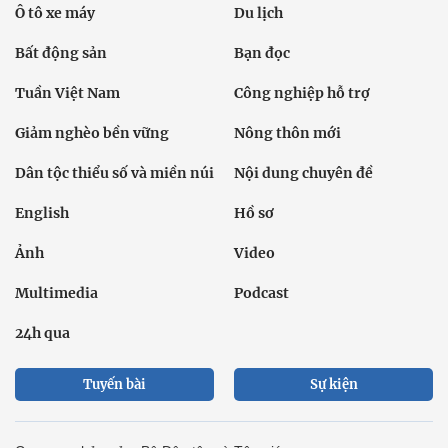
Ô tô xe máy
Du lịch
Bất động sản
Bạn đọc
Tuần Việt Nam
Công nghiệp hỗ trợ
Giảm nghèo bền vững
Nông thôn mới
Dân tộc thiểu số và miền núi
Nội dung chuyên đề
English
Hồ sơ
Ảnh
Video
Multimedia
Podcast
24h qua
Tuyến bài
Sự kiện