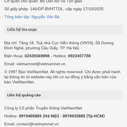
Cơ quan chủ quản: Bộ Dân tộc và Tôn giáo
Số giấy phép: 146/GP-BVHTTDL, cấp ngày 17/10/2025
Tổng biên tập: Nguyễn Văn Bá
Liên hệ tòa soạn
Địa chỉ: Tầng 18, Toà nhà Cục Viễn thông (VNTA), 68 Dương
Đình Nghệ, phường Cầu Giấy, TP. Hà Nội.
Điện thoại:
02439369898
- Hotline:
0923457788
Email: vietnamnet@vietnamnet.vn
© 1997 Báo VietNamNet. All rights reserved. Chỉ được phát hành
lại thông tin từ website này khi có sự đồng ý bằng văn bản của
báo VietNamNet.
Liên hệ quảng cáo
Công ty Cổ phần Truyền thông VietNamNet
0919405885 (Hà Nội)
0919435885 (Tp.HCM)
Hotline:
-
Email: contact@vietnamnet.vn