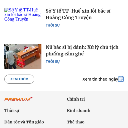
Sở Y tế TT-Huế xin lỗi bác sĩ
Hoàng Công Truyện
THỜI SỰ
Nữ bác sĩ bị đánh: Xử lý chủ tịch
phường cầm ghế
THỜI SỰ
Xem tin theo ngày
XEM THÊM
Chính trị
Thời sự
Kinh doanh
Dân tộc và Tôn giáo
Thể thao