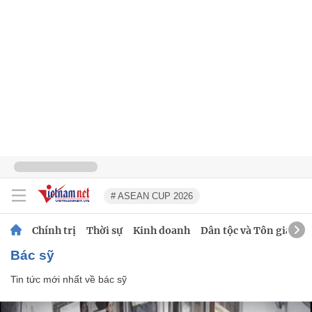
# ASEAN CUP 2026
Chính trị
Thời sự
Kinh doanh
Dân tộc và Tôn giáo
bác sỹ
Tin tức mới nhất về
bác sỹ