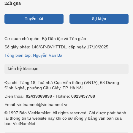
24h qua
Tuyến bài
Sự kiện
Cơ quan chủ quản: Bộ Dân tộc và Tôn giáo
Số giấy phép: 146/GP-BVHTTDL, cấp ngày 17/10/2025
Tổng biên tập: Nguyễn Văn Bá
Liên hệ tòa soạn
Địa chỉ: Tầng 18, Toà nhà Cục Viễn thông (VNTA), 68 Dương
Đình Nghệ, phường Cầu Giấy, TP. Hà Nội.
Điện thoại:
02439369898
- Hotline:
0923457788
Email: vietnamnet@vietnamnet.vn
© 1997 Báo VietNamNet. All rights reserved. Chỉ được phát hành
lại thông tin từ website này khi có sự đồng ý bằng văn bản của
báo VietNamNet.