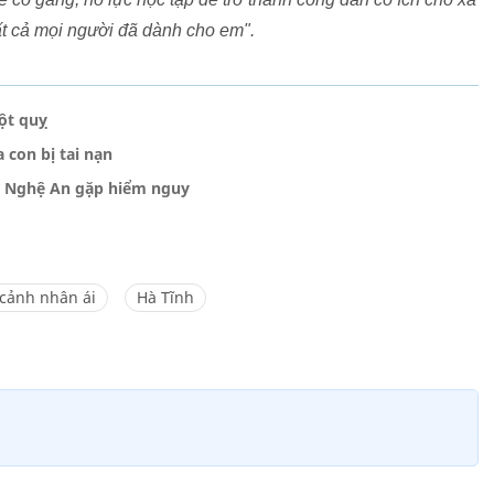
tất cả mọi người đã dành cho em".
ột quỵ
 con bị tai nạn
i ở Nghệ An gặp hiểm nguy
cảnh nhân ái
Hà Tĩnh