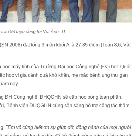
rao 93 triệu đồng tới Vũ. Ảnh: TL
(SN 2006) đạt tổng 3 môn khối A là 27,85 điểm (Toán 8,6; Vật
 học máy tính của Trường Đại học Công nghệ (Đại học Quốc
ệc học vì gia cảnh quá khó khăn, mẹ mắc bệnh ung thư gan
 năm nay.
ờng ĐH Công nghệ, ĐHQGHN sẽ cấp học bổng toàn phần,
thời, Bệnh viện ĐHQGHN cũng sẵn sàng hỗ trợ công tác thăm
ng:
"Em vô cùng biết ơn sự giúp đỡ, đồng hành của mọi người
 cố gắng, nỗ lực học tập để trở thành công dân có ích cho xã