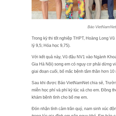
Báo VietNamNet t
Trong kỳ thi tốt nghiệp THPT, Hoàng Long Vũ 
lý 9,5; Hóa học 9,75).
Với kết quả này, Vũ đậu NV1 vào Ngành Khoa
Gia Hà Nội) song em có nguy cơ phải dừng vi
giai đoạn cuối, bố mắc bệnh tâm thần hơn 10
Sau khi được Báo VietNamNet chia sẻ, Trư
miễn học phí và phí ký túc xá cho em. Đồng 
khám bệnh tình cho bố mẹ em.
Đón nhận tình cảm trân quý, nam sinh xúc độ
trong lúc gia đình em gặp nguy khó. Em hứa sẽ