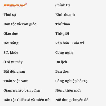
Chính trị
Thời sự
Kinh doanh
Dân tộc và Tôn giáo
Thể thao
Giáo dục
Thế giới
Đời sống
Văn hóa - Giải trí
Sức khỏe
Công nghệ
Ô tô xe máy
Du lịch
Bất động sản
Bạn đọc
Tuần Việt Nam
Công nghiệp hỗ trợ
Giảm nghèo bền vững
Nông thôn mới
Dân tộc thiểu số và miền núi
Nội dung chuyên đề