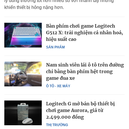
lý đúng thường tốt hơn nhiều so với nhanh tay nhưng
khiến thiết bị hỏng nặng hơn.
Bàn phím chơi game Logitech
G512 X: trải nghiệm cá nhân hoá,
hiệu suất cao
SẢN PHẨM
Nam sinh viên lái ô tô trên đường
chỉ bằng bàn phím hệt trong
game đua xe
Ô TÔ - XE MÁY
Logitech G mở bán bộ thiết bị
chơi game Aurora, giá từ
2.499.000 đồng
THỊ TRƯỜNG