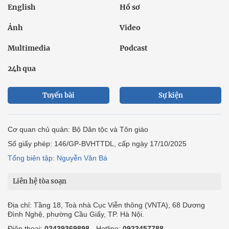
English
Hồ sơ
Ảnh
Video
Multimedia
Podcast
24h qua
Tuyến bài
Sự kiện
Cơ quan chủ quản: Bộ Dân tộc và Tôn giáo
Số giấy phép: 146/GP-BVHTTDL, cấp ngày 17/10/2025
Tổng biên tập: Nguyễn Văn Bá
Liên hệ tòa soạn
Địa chỉ: Tầng 18, Toà nhà Cục Viễn thông (VNTA), 68 Dương
Đình Nghệ, phường Cầu Giấy, TP. Hà Nội.
Điện thoại:
02439369898
- Hotline:
0923457788