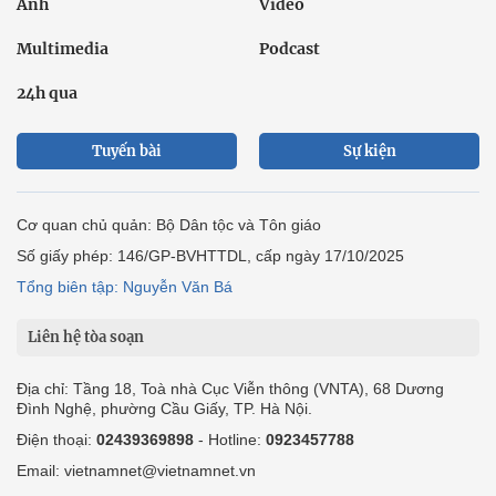
Ảnh
Video
Multimedia
Podcast
24h qua
Tuyến bài
Sự kiện
Cơ quan chủ quản: Bộ Dân tộc và Tôn giáo
Số giấy phép: 146/GP-BVHTTDL, cấp ngày 17/10/2025
Tổng biên tập: Nguyễn Văn Bá
Liên hệ tòa soạn
Địa chỉ: Tầng 18, Toà nhà Cục Viễn thông (VNTA), 68 Dương
Đình Nghệ, phường Cầu Giấy, TP. Hà Nội.
Điện thoại:
02439369898
- Hotline:
0923457788
Email: vietnamnet@vietnamnet.vn