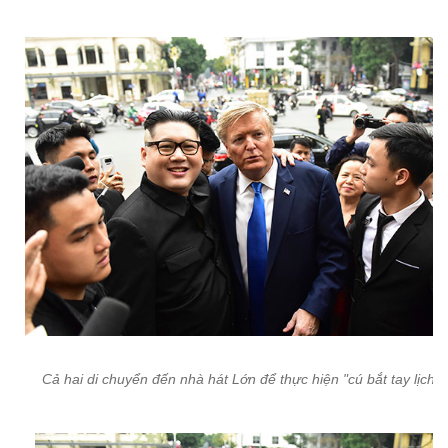
Cả hai di chuyển đến nhà hát Lớn để thực hiện "cú bắt tay lịch s