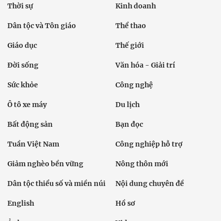
Thời sự
Kinh doanh
Dân tộc và Tôn giáo
Thể thao
Giáo dục
Thế giới
Đời sống
Văn hóa - Giải trí
Sức khỏe
Công nghệ
Ô tô xe máy
Du lịch
Bất động sản
Bạn đọc
Tuần Việt Nam
Công nghiệp hỗ trợ
Giảm nghèo bền vững
Nông thôn mới
Dân tộc thiểu số và miền núi
Nội dung chuyên đề
English
Hồ sơ