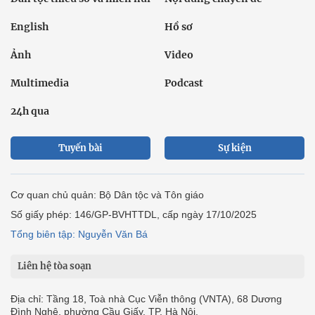
English
Hồ sơ
Ảnh
Video
Multimedia
Podcast
24h qua
Tuyến bài
Sự kiện
Cơ quan chủ quản: Bộ Dân tộc và Tôn giáo
Số giấy phép: 146/GP-BVHTTDL, cấp ngày 17/10/2025
Tổng biên tập: Nguyễn Văn Bá
Liên hệ tòa soạn
Địa chỉ: Tầng 18, Toà nhà Cục Viễn thông (VNTA), 68 Dương
Đình Nghệ, phường Cầu Giấy, TP. Hà Nội.