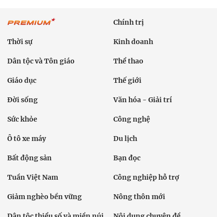
Chính trị
Thời sự
Kinh doanh
Dân tộc và Tôn giáo
Thể thao
Giáo dục
Thế giới
Đời sống
Văn hóa - Giải trí
Sức khỏe
Công nghệ
Ô tô xe máy
Du lịch
Bất động sản
Bạn đọc
Tuần Việt Nam
Công nghiệp hỗ trợ
Giảm nghèo bền vững
Nông thôn mới
Dân tộc thiểu số và miền núi
Nội dung chuyên đề