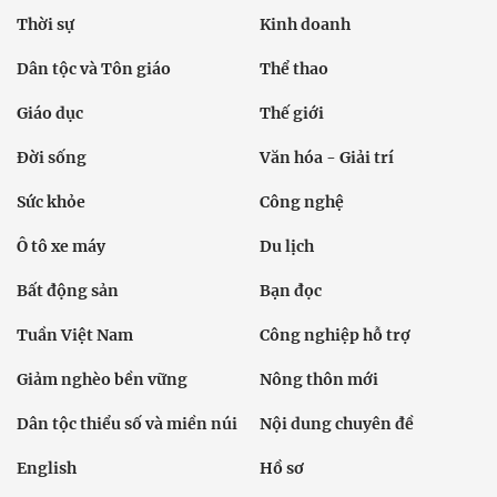
Thời sự
Kinh doanh
Dân tộc và Tôn giáo
Thể thao
Giáo dục
Thế giới
Đời sống
Văn hóa - Giải trí
Sức khỏe
Công nghệ
Ô tô xe máy
Du lịch
Bất động sản
Bạn đọc
Tuần Việt Nam
Công nghiệp hỗ trợ
Giảm nghèo bền vững
Nông thôn mới
Dân tộc thiểu số và miền núi
Nội dung chuyên đề
English
Hồ sơ