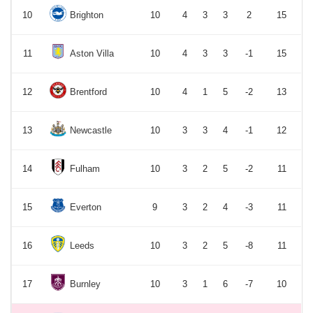
10
Brighton
10
4
3
3
2
15
11
Aston Villa
10
4
3
3
-1
15
12
Brentford
10
4
1
5
-2
13
13
Newcastle
10
3
3
4
-1
12
14
Fulham
10
3
2
5
-2
11
15
Everton
9
3
2
4
-3
11
16
Leeds
10
3
2
5
-8
11
17
Burnley
10
3
1
6
-7
10