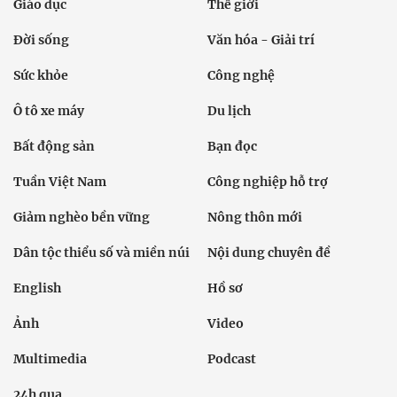
Giáo dục
Thế giới
Đời sống
Văn hóa - Giải trí
Sức khỏe
Công nghệ
Ô tô xe máy
Du lịch
Bất động sản
Bạn đọc
Tuần Việt Nam
Công nghiệp hỗ trợ
Giảm nghèo bền vững
Nông thôn mới
Dân tộc thiểu số và miền núi
Nội dung chuyên đề
English
Hồ sơ
Ảnh
Video
Multimedia
Podcast
24h qua