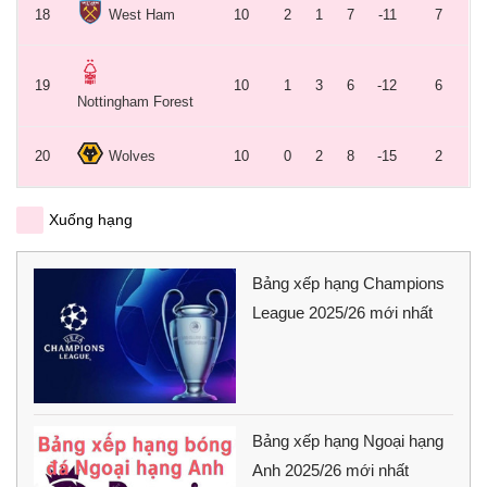
18
West Ham
10
2
1
7
-11
7
19
10
1
3
6
-12
6
Nottingham Forest
20
Wolves
10
0
2
8
-15
2
Xuống hạng
Bảng xếp hạng Champions
League 2025/26 mới nhất
Bảng xếp hạng Ngoại hạng
Anh 2025/26 mới nhất