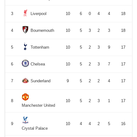
3
Liverpool
10
6
0
4
4
18
4
Bournemouth
10
5
3
2
3
18
5
Tottenham
10
5
2
3
9
17
6
Chelsea
10
5
2
3
7
17
7
Sunderland
9
5
2
2
4
17
8
10
5
2
3
1
17
Manchester United
9
10
4
4
2
5
16
Crystal Palace