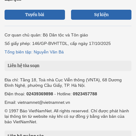
Tuyến bài
Sự kiện
Cơ quan chủ quản: Bộ Dân tộc và Tôn giáo
Số giấy phép: 146/GP-BVHTTDL, cấp ngày 17/10/2025
Tổng biên tập: Nguyễn Văn Bá
Liên hệ tòa soạn
Địa chỉ: Tầng 18, Toà nhà Cục Viễn thông (VNTA), 68 Dương
Đình Nghệ, phường Cầu Giấy, TP. Hà Nội.
Điện thoại:
02439369898
- Hotline:
0923457788
Email: vietnamnet@vietnamnet.vn
© 1997 Báo VietNamNet. All rights reserved. Chỉ được phát hành
lại thông tin từ website này khi có sự đồng ý bằng văn bản của
báo VietNamNet.
Liên hệ quảng cáo