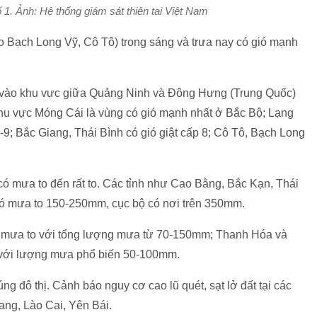
1. Ảnh: Hệ thống giám sát thiên tai Việt Nam
ảo Bạch Long Vỹ, Cô Tô) trong sáng và trưa nay có gió mạnh
i vào khu vực giữa Quảng Ninh và Đông Hưng (Trung Quốc)
khu vực Móng Cái là vùng có gió mạnh nhất ở Bắc Bộ; Lạng
; Bắc Giang, Thái Bình có gió giật cấp 8; Cô Tô, Bạch Long
c có mưa to đến rất to. Các tỉnh như Cao Bằng, Bắc Kạn, Thái
 mưa to 150-250mm, cục bộ có nơi trên 350mm.
có mưa to với tổng lượng mưa từ 70-150mm; Thanh Hóa và
với lượng mưa phổ biến 50-100mm.
đô thị. Cảnh báo nguy cơ cao lũ quét, sạt lở đất tại các
ang, Lào Cai, Yên Bái.