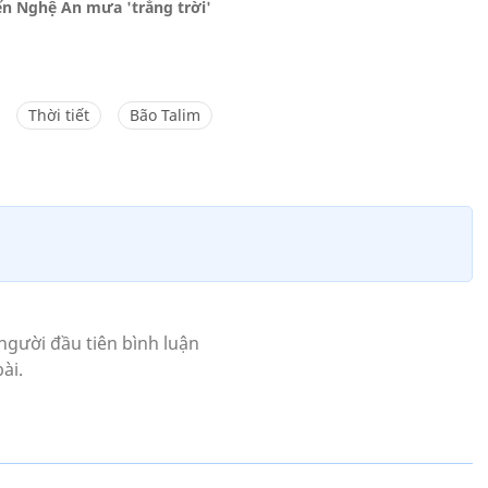
ến Nghệ An mưa 'trắng trời'
Thời tiết
Bão Talim