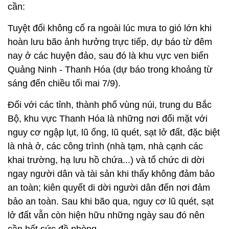
cần:
Tuyệt đối không cố ra ngoài lúc mưa to gió lớn khi
hoàn lưu bão ảnh hưởng trực tiếp, dự báo từ đêm
nay ở các huyện đảo, sau đó là khu vực ven biển
Quảng Ninh - Thanh Hóa (dự báo trong khoảng từ
sáng đến chiều tối mai 7/9).
Đối với các tỉnh, thành phố vùng núi, trung du Bắc
Bộ, khu vực Thanh Hóa là những nơi đối mặt với
nguy cơ ngập lụt, lũ ống, lũ quét, sạt lở đất, đặc biệt
là nhà ở, các công trình (nhà tạm, nhà cạnh các
khai trường, hạ lưu hồ chứa...) và tổ chức di dời
ngay người dân và tài sản khi thấy không đảm bảo
an toàn; kiên quyết di dời người dân đến nơi đảm
bảo an toàn. Sau khi bão qua, nguy cơ lũ quét, sạt
lở đất vẫn còn hiện hữu những ngày sau đó nên
cần hết sức đề phòng.