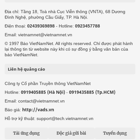
Địa chỉ: Tầng 18, Toà nhà Cục Viễn thông (VNTA), 68 Dương
Đình Nghệ, phường Cầu Giấy, TP. Hà Nội.
Điện thoại:
02439369898
- Hotline:
0923457788
Email: vietnamnet@vietnamnet.vn
© 1997 Báo VietNamNet. All rights reserved. Chỉ được phát hành
lại thông tin từ website này khi có sự đồng ý bằng văn bản của
báo VietNamNet.
Liên hệ quảng cáo
Công ty Cổ phần Truyền thông VietNamNet
0919405885 (Hà Nội)
0919435885 (Tp.HCM)
Hotline:
-
Email: contact@vietnamnet.vn
http://vads.vn
Báo giá:
Hỗ trợ kỹ thuật: support@tech.vietnamnet.vn
Tải ứng dụng
Độc giả gửi bài
Tuyển dụng