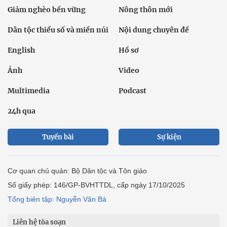
Giảm nghèo bền vững
Nông thôn mới
Dân tộc thiểu số và miền núi
Nội dung chuyên đề
English
Hồ sơ
Ảnh
Video
Multimedia
Podcast
24h qua
Tuyến bài
Sự kiện
Cơ quan chủ quản: Bộ Dân tộc và Tôn giáo
Số giấy phép: 146/GP-BVHTTDL, cấp ngày 17/10/2025
Tổng biên tập: Nguyễn Văn Bá
Liên hệ tòa soạn