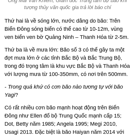
Ông Mai Văn Khiêm, Giám đốc Trung tâm dự báo khí
tượng thủy văn quốc gia trả lời báo chí
Thứ hai là về sóng lớn, nước dâng do bão: Trên
Biển Đông sóng biển có thể cao từ 10-12m, vùng
ven biển ven bờ Quảng Ninh – Thanh Hóa từ 2-5m.
Thứ ba là về mưa lớn: Bão số 3 có thể gây ta một
đợt mưa lớn ở các tỉnh Bắc Bộ và Bắc Trung Bộ,
trong đó trọng tâm là khu vực Bắc Bộ và Thanh Hóa
với lượng mưa từ 100-350mm, có nơi trên 500mm.
- Trong quá khứ có cơn bão nào tương tự với bão
Yagi
?
Có rất nhiều cơn bão mạnh hoạt động trên Biển
Đông như Ellen đổ bộ Trung Quốc mạnh cấp 15;
Dot, Betty năm 1985; Angela 1995; Megi 2010,
Usagi 2013. Đặc biệt là bão Haiyan năm 2014 với