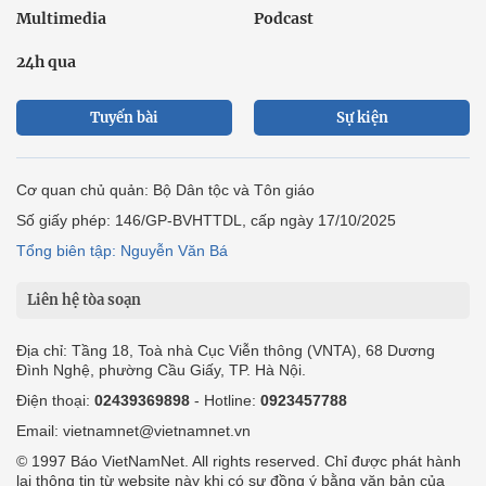
Multimedia
Podcast
24h qua
Tuyến bài
Sự kiện
Cơ quan chủ quản: Bộ Dân tộc và Tôn giáo
Số giấy phép: 146/GP-BVHTTDL, cấp ngày 17/10/2025
Tổng biên tập: Nguyễn Văn Bá
Liên hệ tòa soạn
Địa chỉ: Tầng 18, Toà nhà Cục Viễn thông (VNTA), 68 Dương
Đình Nghệ, phường Cầu Giấy, TP. Hà Nội.
Điện thoại:
02439369898
- Hotline:
0923457788
Email: vietnamnet@vietnamnet.vn
© 1997 Báo VietNamNet. All rights reserved. Chỉ được phát hành
lại thông tin từ website này khi có sự đồng ý bằng văn bản của