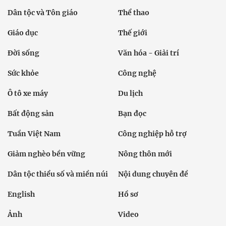
Dân tộc và Tôn giáo
Thể thao
Giáo dục
Thế giới
Đời sống
Văn hóa - Giải trí
Sức khỏe
Công nghệ
Ô tô xe máy
Du lịch
Bất động sản
Bạn đọc
Tuần Việt Nam
Công nghiệp hỗ trợ
Giảm nghèo bền vững
Nông thôn mới
Dân tộc thiểu số và miền núi
Nội dung chuyên đề
English
Hồ sơ
Ảnh
Video