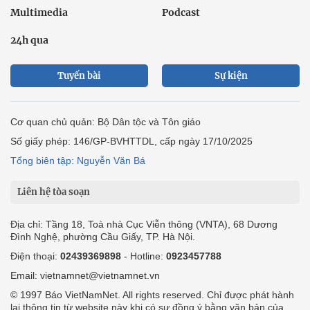
Multimedia
Podcast
24h qua
Tuyến bài
Sự kiện
Cơ quan chủ quản: Bộ Dân tộc và Tôn giáo
Số giấy phép: 146/GP-BVHTTDL, cấp ngày 17/10/2025
Tổng biên tập: Nguyễn Văn Bá
Liên hệ tòa soạn
Địa chỉ: Tầng 18, Toà nhà Cục Viễn thông (VNTA), 68 Dương
Đình Nghệ, phường Cầu Giấy, TP. Hà Nội.
Điện thoại:
02439369898
- Hotline:
0923457788
Email: vietnamnet@vietnamnet.vn
© 1997 Báo VietNamNet. All rights reserved. Chỉ được phát hành
lại thông tin từ website này khi có sự đồng ý bằng văn bản của