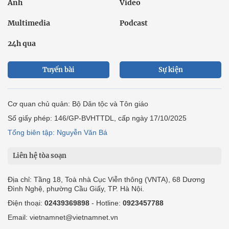
Ảnh
Video
Multimedia
Podcast
24h qua
Tuyến bài
Sự kiện
Cơ quan chủ quản: Bộ Dân tộc và Tôn giáo
Số giấy phép: 146/GP-BVHTTDL, cấp ngày 17/10/2025
Tổng biên tập: Nguyễn Văn Bá
Liên hệ tòa soạn
Địa chỉ: Tầng 18, Toà nhà Cục Viễn thông (VNTA), 68 Dương
Đình Nghệ, phường Cầu Giấy, TP. Hà Nội.
Điện thoại:
02439369898
- Hotline:
0923457788
Email: vietnamnet@vietnamnet.vn