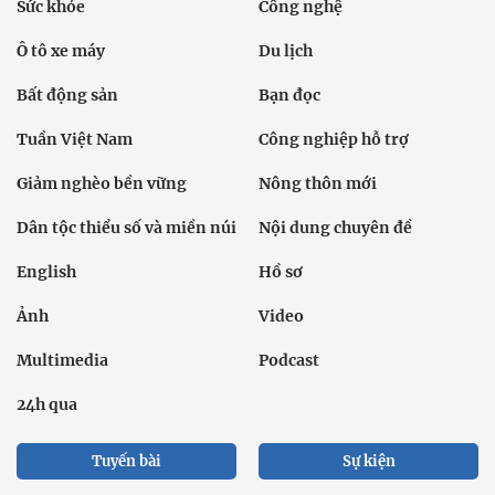
Sức khỏe
Công nghệ
Ô tô xe máy
Du lịch
Bất động sản
Bạn đọc
Tuần Việt Nam
Công nghiệp hỗ trợ
Giảm nghèo bền vững
Nông thôn mới
Dân tộc thiểu số và miền núi
Nội dung chuyên đề
English
Hồ sơ
Ảnh
Video
Multimedia
Podcast
24h qua
Tuyến bài
Sự kiện