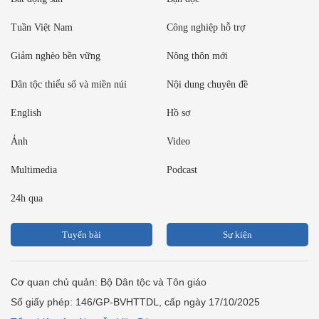
English
Hồ sơ
Ảnh
Video
Multimedia
Podcast
24h qua
Tuyến bài
Sự kiện
Cơ quan chủ quản: Bộ Dân tộc và Tôn giáo
Số giấy phép: 146/GP-BVHTTDL, cấp ngày 17/10/2025
Tổng biên tập: Nguyễn Văn Bá
Liên hệ tòa soạn
Địa chỉ: Tầng 18, Toà nhà Cục Viễn thông (VNTA), 68 Dương
Đình Nghệ, phường Cầu Giấy, TP. Hà Nội.
Điện thoại:
02439369898
- Hotline:
0923457788