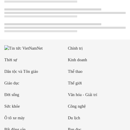
Chính trị
Thời sự
Kinh doanh
Dân tộc và Tôn giáo
Thể thao
Giáo dục
Thế giới
Đời sống
Văn hóa - Giải trí
Sức khỏe
Công nghệ
Ô tô xe máy
Du lịch
Bất động sản
Bạn đọc
Tuần Việt Nam
Công nghiệp hỗ trợ
Giảm nghèo bền vững
Nông thôn mới
Dân tộc thiểu số và miền núi
Nội dung chuyên đề