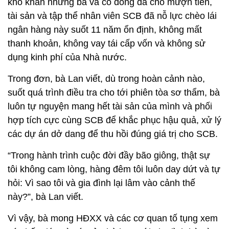
khó khăn nhưng bà và cổ đông đã cho mượn tiền,
tài sản và tập thể nhân viên SCB đã nỗ lực chèo lái
ngân hàng này suốt 11 năm ổn định, không mất
thanh khoản, không vay tái cấp vốn và không sử
dụng kinh phí của Nhà nước.
Trong đơn, bà Lan viết, dù trong hoàn cảnh nào,
suốt quá trình điều tra cho tới phiên tòa sơ thẩm, bà
luôn tự nguyện mang hết tài sản của mình và phối
hợp tích cực cùng SCB để khắc phục hậu quả, xử lý
các dự án dở dang để thu hồi đúng giá trị cho SCB.
“Trong hành trình cuộc đời đầy bão giông, thật sự
tôi không cam lòng, hàng đêm tôi luôn day dứt và tự
hỏi: Vì sao tôi và gia đình lại lâm vào cảnh thế
này?”, bà Lan viết.
Vì vậy, bà mong HĐXX và các cơ quan tố tụng xem