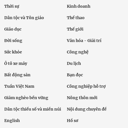
Thời sự
Kinh doanh
Dân tộc và Tôn giáo
Thể thao
Giáo dục
Thế giới
Đời sống
Văn hóa - Giải trí
Sức khỏe
Công nghệ
Ô tô xe máy
Du lịch
Bất động sản
Bạn đọc
Tuần Việt Nam
Công nghiệp hỗ trợ
Giảm nghèo bền vững
Nông thôn mới
Dân tộc thiểu số và miền núi
Nội dung chuyên đề
English
Hồ sơ