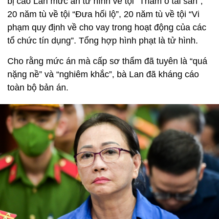
bị cáo Lan mức án tử hình về tội “Tham ô tài sản”,
20 năm tù về tội “Đưa hối lộ”, 20 năm tù về tội “Vi
phạm quy định về cho vay trong hoạt động của các
tổ chức tín dụng”. Tổng hợp hình phạt là tử hình.
Cho rằng mức án mà cấp sơ thẩm đã tuyên là “quá
nặng nề” và “nghiêm khắc”, bà Lan đã kháng cáo
toàn bộ bản án.