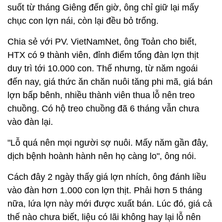
suốt từ tháng Giêng đến giờ, ông chỉ giữ lại mấy
chục con lợn nái, còn lại đều bỏ trống.
Chia sẻ với PV. VietNamNet, ông Toản cho biết,
HTX có 9 thành viên, đỉnh điểm tổng đàn lợn thịt
duy trì tới 10.000 con. Thế nhưng, từ năm ngoái
đến nay, giá thức ăn chăn nuôi tăng phi mã, giá bán
lợn bấp bênh, nhiều thành viên thua lỗ nên treo
chuồng. Có hộ treo chuồng đã 6 tháng vẫn chưa
vào đàn lại.
"Lỗ quá nên mọi người sợ nuôi. Mấy năm gần đây,
dịch bệnh hoành hành nên họ càng lo", ông nói.
Cách đây 2 ngày thấy giá lợn nhích, ông đánh liều
vào đàn hơn 1.000 con lợn thịt. Phải hơn 5 tháng
nữa, lứa lợn này mới được xuất bán. Lúc đó, giá cả
thế nào chưa biết, liệu có lãi không hay lại lỗ nên