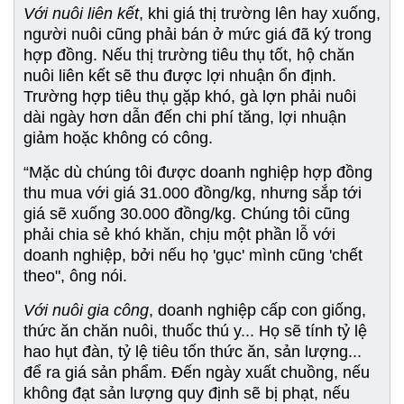
Với nuôi liên kết
, khi giá thị trường lên hay xuống,
người nuôi cũng phải bán ở mức giá đã ký trong
hợp đồng. Nếu thị trường tiêu thụ tốt, hộ chăn
nuôi liên kết sẽ thu được lợi nhuận ổn định.
Trường hợp tiêu thụ gặp khó, gà lợn phải nuôi
dài ngày hơn dẫn đến chi phí tăng, lợi nhuận
giảm hoặc không có công.
“Mặc dù chúng tôi được doanh nghiệp hợp đồng
thu mua với giá 31.000 đồng/kg, nhưng sắp tới
giá sẽ xuống 30.000 đồng/kg. Chúng tôi cũng
phải chia sẻ khó khăn, chịu một phần lỗ với
doanh nghiệp, bởi nếu họ 'gục' mình cũng 'chết
theo", ông nói.
Với nuôi gia công
, doanh nghiệp cấp con giống,
thức ăn chăn nuôi, thuốc thú y... Họ sẽ tính tỷ lệ
hao hụt đàn, tỷ lệ tiêu tốn thức ăn, sản lượng...
để ra giá sản phẩm. Đến ngày xuất chuồng, nếu
không đạt sản lượng quy định sẽ bị phạt, nếu