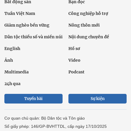
Bất động sản
Bạn đọc
Tuần Việt Nam
Công nghiệp hỗ trợ
Giảm nghèo bền vững
Nông thôn mới
Dân tộc thiểu số và miền núi
Nội dung chuyên đề
English
Hồ sơ
Ảnh
Video
Multimedia
Podcast
24h qua
Tuyến bài
Sự kiện
Cơ quan chủ quản: Bộ Dân tộc và Tôn giáo
Số giấy phép: 146/GP-BVHTTDL, cấp ngày 17/10/2025