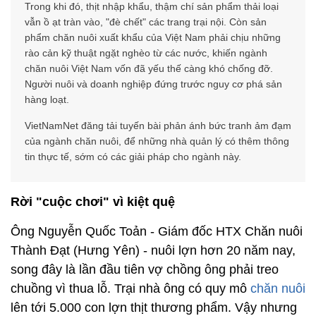
Trong khi đó, thịt nhập khẩu, thậm chí sản phẩm thải loại
vẫn ồ ạt tràn vào, "đè chết" các trang trại nội. Còn sản
phẩm chăn nuôi xuất khẩu của Việt Nam phải chịu những
rào cản kỹ thuật ngặt nghèo từ các nước, khiến ngành
chăn nuôi Việt Nam vốn đã yếu thế càng khó chống đỡ.
Người nuôi và doanh nghiệp đứng trước nguy cơ phá sản
hàng loạt.
VietNamNet đăng tải tuyến bài phản ánh bức tranh ảm đạm
của ngành chăn nuôi, để những nhà quản lý có thêm thông
tin thực tế, sớm có các giải pháp cho ngành này.
Rời "cuộc chơi" vì kiệt quệ
Ông Nguyễn Quốc Toản - Giám đốc HTX Chăn nuôi
Thành Đạt (Hưng Yên) - nuôi lợn hơn 20 năm nay,
song đây là lần đầu tiên vợ chồng ông phải treo
chuồng vì thua lỗ. Trại nhà ông có quy mô
chăn nuôi
lên tới 5.000 con lợn thịt thương phẩm. Vậy nhưng