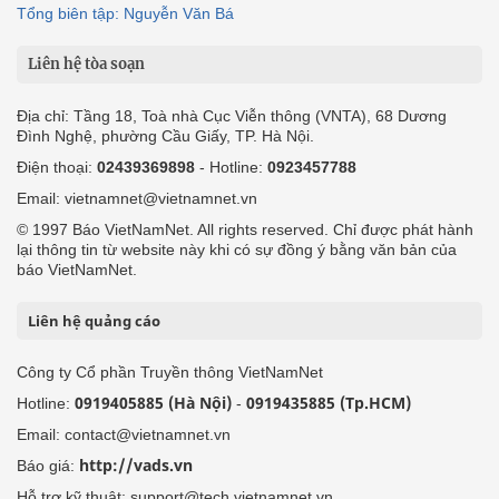
Tổng biên tập: Nguyễn Văn Bá
Liên hệ tòa soạn
Địa chỉ: Tầng 18, Toà nhà Cục Viễn thông (VNTA), 68 Dương
Đình Nghệ, phường Cầu Giấy, TP. Hà Nội.
Điện thoại:
02439369898
- Hotline:
0923457788
Email: vietnamnet@vietnamnet.vn
© 1997 Báo VietNamNet. All rights reserved. Chỉ được phát hành
lại thông tin từ website này khi có sự đồng ý bằng văn bản của
báo VietNamNet.
Liên hệ quảng cáo
Công ty Cổ phần Truyền thông VietNamNet
0919405885 (Hà Nội)
0919435885 (Tp.HCM)
Hotline:
-
Email: contact@vietnamnet.vn
http://vads.vn
Báo giá:
Hỗ trợ kỹ thuật: support@tech.vietnamnet.vn