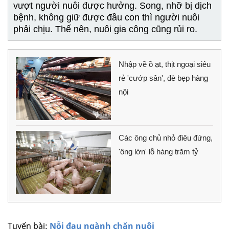
vượt người nuôi được hưởng. Song, nhỡ bị dịch
bệnh, không giữ được đầu con thì người nuôi
phải chịu. Thế nên, nuôi gia công cũng rủi ro.
Nhập về ồ ạt, thịt ngoại siêu
rẻ 'cướp sân', đè bẹp hàng
nội
Các ông chủ nhỏ điêu đứng,
'ông lớn' lỗ hàng trăm tỷ
Tuyến bài:
Nỗi đau ngành chăn nuôi