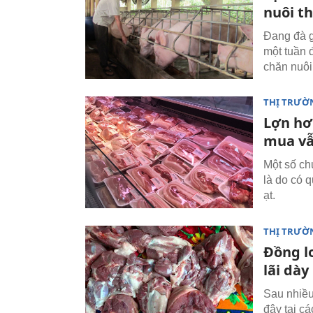
nuôi th
Đang đà g
một tuần 
chăn nuôi 
THỊ TRƯỜ
Lợn hơi
mua vẫ
Một số ch
là do có 
ạt.
THỊ TRƯỜ
Đồng lo
lãi dày
Sau nhiều 
đây tại c