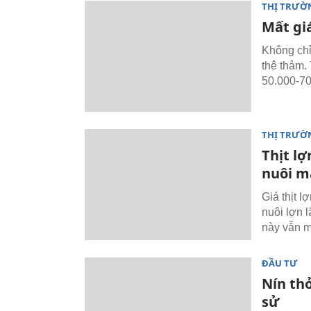
THỊ TRƯỜ
Mất giá
Không chỉ
thê thảm. 
50.000-70
THỊ TRƯỜ
Thịt lợ
nuôi m
Giá thịt 
nuôi lợn 
này vẫn m
ĐẦU TƯ
Nín thở
sử