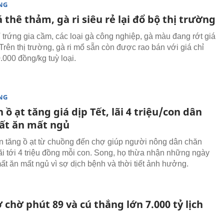
NG
 thê thảm, gà ri siêu rẻ lại đổ bộ thị trường
 trứng gia cầm, các loại gà công nghiệp, gà màu đang rớt giá
Trên thị trường, gà ri mổ sẵn còn được rao bán với giá chỉ
.000 đồng/kg tuỳ loại.
NG
n ồ ạt tăng giá dịp Tết, lãi 4 triệu/con dân
ất ăn mất ngủ
lợn tăng ồ ạt từ chuồng đến chợ giúp người nông dân chăn
lãi tới 4 triệu đồng mỗi con. Song, họ thừa nhận những ngày
ất ăn mất ngủ vì sợ dịch bệnh và thời tiết ảnh hưởng.
 chờ phút 89 và cú thắng lớn 7.000 tỷ lịch