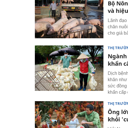
Bộ Nôn
và hiệu
Lãnh đạo
chăn nuôi.
cho giá b
THỊ TRƯỜ
Ngành 
khẩn c
Dịch bệnh
khăn như 
sức đồng 
khẩn cấp 
THỊ TRƯỜ
Ông lớ
khỏi 'c