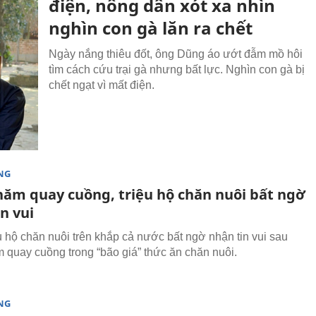
điện, nông dân xót xa nhìn
nghìn con gà lăn ra chết
Ngày nắng thiêu đốt, ông Dũng áo ướt đẫm mồ hôi
tìm cách cứu trại gà nhưng bất lực. Nghìn con gà bị
chết ngạt vì mất điện.
NG
năm quay cuồng, triệu hộ chăn nuôi bất ngờ
n vui
u hộ chăn nuôi trên khắp cả nước bất ngờ nhận tin vui sau
 quay cuồng trong “bão giá” thức ăn chăn nuôi.
NG