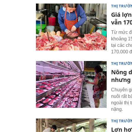
THỊ TRƯỜ
Giá lợn
vẫn 17
Từ mức đỉ
khoảng 15
tại các ch
170.000 đ
THỊ TRƯỜ
Nông dâ
nhưng 
Chuyên gi
nuôi rất b
ngoài thị 
nặng.
THỊ TRƯỜ
Lợn hơ