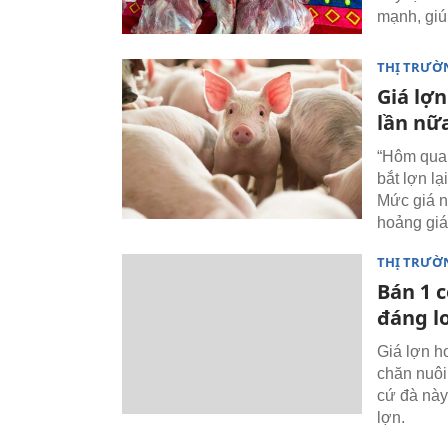
mạnh, giú
THỊ TRƯỜ
Giá lợ
lần nữa
“Hôm qua 
bắt lợn l
Mức giá n
hoảng giá
THỊ TRƯỜ
Bán 1 c
đáng lo
Giá lợn h
chăn nuôi
cứ đà này
lợn.