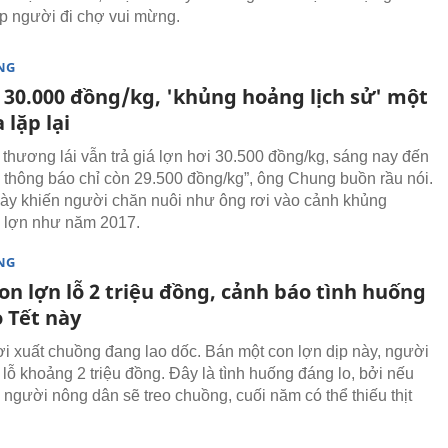
p người đi chợ vui mừng.
NG
n 30.000 đồng/kg, 'khủng hoảng lịch sử' một
 lặp lại
thương lái vẫn trả giá lợn hơi 30.500 đồng/kg, sáng nay đến
ại thông báo chỉ còn 29.500 đồng/kg”, ông Chung buồn rầu nói.
ày khiến người chăn nuôi như ông rơi vào cảnh khủng
 lợn như năm 2017.
NG
on lợn lỗ 2 triệu đồng, cảnh báo tình huống
 Tết này
ơi xuất chuồng đang lao dốc. Bán một con lợn dịp này, người
 lỗ khoảng 2 triệu đồng. Đây là tình huống đáng lo, bởi nếu
 người nông dân sẽ treo chuồng, cuối năm có thể thiếu thịt