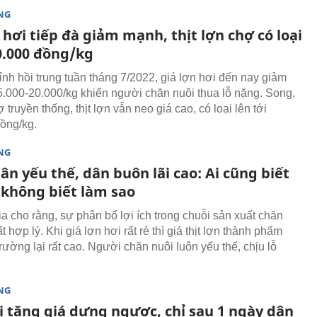
NG
 hơi tiếp đà giảm mạnh, thịt lợn chợ có loại
0.000 đồng/kg
nh hồi trung tuần tháng 7/2022, giá lợn hơi đến nay giảm
.000-20.000/kg khiến người chăn nuôi thua lỗ nặng. Song,
ợ truyền thống, thịt lợn vẫn neo giá cao, có loại lên tới
ồng/kg.
NG
n yếu thế, dân buôn lãi cao: Ai cũng biết
không biết làm sao
a cho rằng, sự phân bổ lợi ích trong chuỗi sản xuất chăn
ất hợp lý. Khi giá lợn hơi rất rẻ thì giá thịt lợn thành phẩm
trường lại rất cao. Người chăn nuôi luôn yếu thế, chịu lỗ
NG
i tăng giá dựng ngược, chỉ sau 1 ngày dân