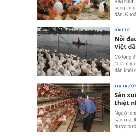
Việt Nam n
song thị 
dần. Khoả
ĐẦU TƯ
Nỗi đa
Việt dầ
Có tổng đ
ta lại chị
dần khỏi 
THỊ TRƯỜ
Sản xuấ
thiệt n
Người chă
sản xuất t
được hưởn