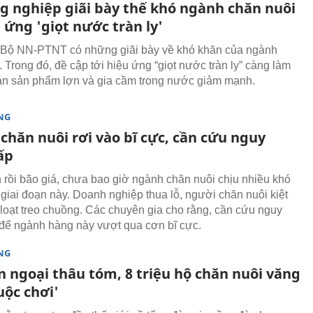
g nghiệp giãi bày thế khó ngành chăn nuôi
 ứng 'giọt nước tràn ly'
 Bộ NN-PTNT có những giãi bày về khó khăn của ngành
 Trong đó, đề cập tới hiệu ứng “giọt nước tràn ly” càng làm
án sản phẩm lợn và gia cầm trong nước giảm mạnh.
NG
chăn nuôi rơi vào bĩ cực, cần cứu nguy
ấp
 rồi bão giá, chưa bao giờ ngành chăn nuôi chịu nhiều khó
giai đoạn này. Doanh nghiệp thua lỗ, người chăn nuôi kiệt
loạt treo chuồng. Các chuyên gia cho rằng, cần cứu nguy
để ngành hàng này vượt qua cơn bĩ cực.
NG
n ngoại thâu tóm, 8 triệu hộ chăn nuôi văng
uộc chơi'