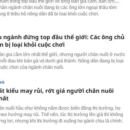
ằm trong top đầu thế giới về tổng đàn gia cầm, đàn lợn,...
phần ngành chăn nuôi đang bị các ông lớn ngoại thâu tóm
ng 8 triệu hộ nông dân đã bị loại khỏi cuộc chơi.
u ngành đứng top đầu thế giới: Các ông chủ
n bị loại khỏi cuộc chơi
àn gia cầm lớn nhất thế giới, nhưng người chăn nuôi ở nước
u nỗi đau khi bán gà vịt dưới giá thành. Nông dân đang bị loại
cuộc chơi của ngành chăn nuôi.
NG
t kiểu may rủi, rớt giá người chăn nuôi
hất
n nuôi hầu như không nắm được biến động thị trường, họ
heo hướng may rủi. Thế nên, lúc thị trường lên giá thì không
g lợi, nhưng khi thị trường đi xuống họ gánh chịu là chính.