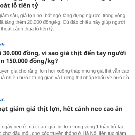
oát lỗ tiền tỷ
iảm sâu, giá lợn hơi bất ngờ tăng dựng ngược, trong vòng
đã tăng thêm 20.000 đồng/kg. Cú đảo chiều này giúp người
thoát cảnh thua lỗ tiền tỷ.
NG
 30.000 đồng, vì sao giá thịt đến tay người
n 150.000 đồng/kg?
uyên gia cho rằng, lợn hơi xuống thấp nhưng giá thịt vẫn cao
quá nhiều bước trung gian và lượng thịt nhập khẩu về nước ồ
NG
ạt giảm giá thịt lợn, hết cảnh neo cao ăn
ngày neo ở mức cao, giá thịt lợn trong vòng 1 tuần trở lại
ác chợ đầu mối, chợ cóc truyền thống ở Hà Nội liên tục giảm