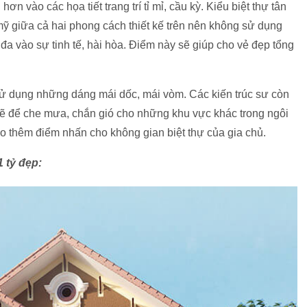
ơn vào các họa tiết trang trí tỉ mỉ, cầu kỳ. Kiểu biệt thự tân
 mỹ giữa cả hai phong cách thiết kế trên nên không sử dụng
 đa vào sự tinh tế, hài hòa. Điểm này sẽ giúp cho vẻ đẹp tổng
p sử dụng những dáng mái dốc, mái vòm. Các kiến trúc sư còn
vẽ để che mưa, chắn gió cho những khu vực khác trong ngôi
o thêm điểm nhấn cho không gian biệt thự của gia chủ.
1 tỷ đẹp: