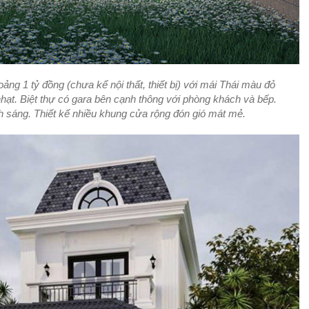
oảng 1 tỷ đồng (chưa kể nội thất, thiết bị) với mái Thái màu đỏ
 nhạt. Biệt thự có gara bên cạnh thông với phòng khách và bếp.
h sáng. Thiết kế nhiều khung cửa rộng đón gió mát mẻ.