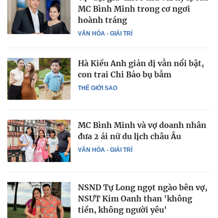
MC Bình Minh trong cơ ngơi
hoành tráng
VĂN HÓA - GIẢI TRÍ
Hà Kiều Anh giản dị vẫn nổi bật,
con trai Chi Bảo bụ bẫm
THẾ GIỚI SAO
MC Bình Minh và vợ doanh nhân
đưa 2 ái nữ du lịch châu Âu
VĂN HÓA - GIẢI TRÍ
NSND Tự Long ngọt ngào bên vợ,
NSƯT Kim Oanh than 'không
tiền, không người yêu'