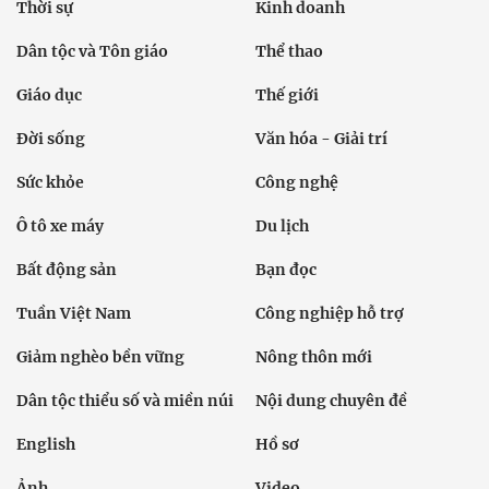
Thời sự
Kinh doanh
Dân tộc và Tôn giáo
Thể thao
Giáo dục
Thế giới
Đời sống
Văn hóa - Giải trí
Sức khỏe
Công nghệ
Ô tô xe máy
Du lịch
Bất động sản
Bạn đọc
Tuần Việt Nam
Công nghiệp hỗ trợ
Giảm nghèo bền vững
Nông thôn mới
Dân tộc thiểu số và miền núi
Nội dung chuyên đề
English
Hồ sơ
Ảnh
Video