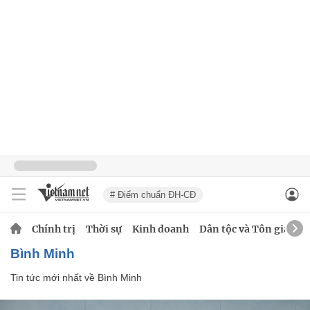
# Điểm chuẩn ĐH-CĐ
Chính trị
Thời sự
Kinh doanh
Dân tộc và Tôn giáo
Bình Minh
Tin tức mới nhất về
Bình Minh