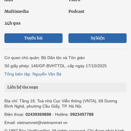
Multimedia
Podcast
24h qua
Tuyến bài
Sự kiện
Cơ quan chủ quản: Bộ Dân tộc và Tôn giáo
Số giấy phép: 146/GP-BVHTTDL, cấp ngày 17/10/2025
Tổng biên tập: Nguyễn Văn Bá
Liên hệ tòa soạn
Địa chỉ: Tầng 18, Toà nhà Cục Viễn thông (VNTA), 68 Dương
Đình Nghệ, phường Cầu Giấy, TP. Hà Nội.
Điện thoại:
02439369898
- Hotline:
0923457788
Email: vietnamnet@vietnamnet.vn
© 1997 Báo VietNamNet. All rights reserved. Chỉ được phát hành