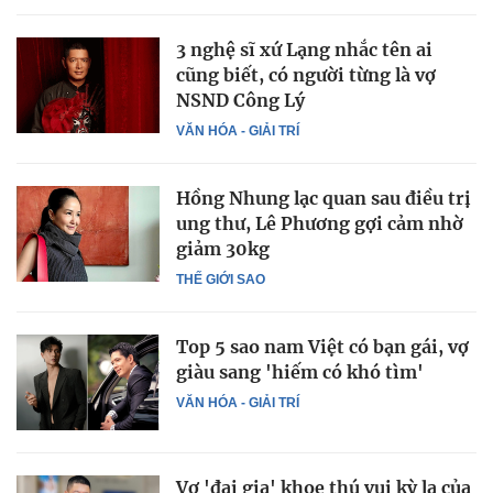
3 nghệ sĩ xứ Lạng nhắc tên ai
cũng biết, có người từng là vợ
NSND Công Lý
VĂN HÓA - GIẢI TRÍ
Hồng Nhung lạc quan sau điều trị
ung thư, Lê Phương gợi cảm nhờ
giảm 30kg
THẾ GIỚI SAO
Top 5 sao nam Việt có bạn gái, vợ
giàu sang 'hiếm có khó tìm'
VĂN HÓA - GIẢI TRÍ
Vợ 'đại gia' khoe thú vui kỳ lạ của