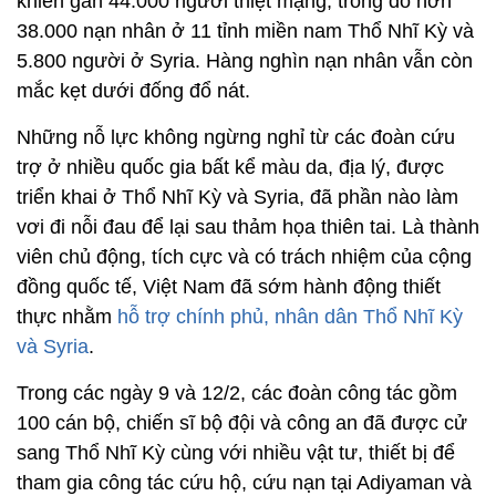
khiến gần 44.000 người thiệt mạng, trong đó hơn
38.000 nạn nhân ở 11 tỉnh miền nam Thổ Nhĩ Kỳ và
5.800 người ở Syria. Hàng nghìn nạn nhân vẫn còn
mắc kẹt dưới đống đổ nát.
Những nỗ lực không ngừng nghỉ từ các đoàn cứu
trợ ở nhiều quốc gia bất kể màu da, địa lý, được
triển khai ở Thổ Nhĩ Kỳ và Syria, đã phần nào làm
vơi đi nỗi đau để lại sau thảm họa thiên tai. Là thành
viên chủ động, tích cực và có trách nhiệm của cộng
đồng quốc tế, Việt Nam đã sớm hành động thiết
thực nhằm
hỗ trợ chính phủ, nhân dân Thổ Nhĩ Kỳ
và Syria
.
Trong các ngày 9 và 12/2, các đoàn công tác gồm
100 cán bộ, chiến sĩ bộ đội và công an đã được cử
sang Thổ Nhĩ Kỳ cùng với nhiều vật tư, thiết bị để
tham gia công tác cứu hộ, cứu nạn tại Adiyaman và