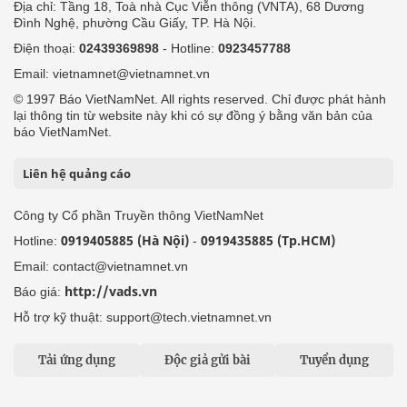
Địa chỉ: Tầng 18, Toà nhà Cục Viễn thông (VNTA), 68 Dương
Đình Nghệ, phường Cầu Giấy, TP. Hà Nội.
Điện thoại:
02439369898
- Hotline:
0923457788
Email: vietnamnet@vietnamnet.vn
© 1997 Báo VietNamNet. All rights reserved. Chỉ được phát hành
lại thông tin từ website này khi có sự đồng ý bằng văn bản của
báo VietNamNet.
Liên hệ quảng cáo
Công ty Cổ phần Truyền thông VietNamNet
0919405885 (Hà Nội)
0919435885 (Tp.HCM)
Hotline:
-
Email: contact@vietnamnet.vn
http://vads.vn
Báo giá:
Hỗ trợ kỹ thuật: support@tech.vietnamnet.vn
Tải ứng dụng
Độc giả gửi bài
Tuyển dụng