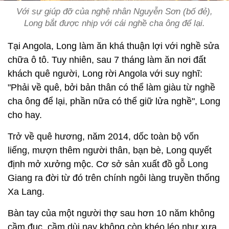
Với sự giúp đỡ của nghệ nhân Nguyễn Sơn (bố đẻ),
Long bắt được nhịp với cái nghề cha ông để lại.
Tại Angola, Long làm ăn khá thuận lợi với nghề sửa
chữa ô tô. Tuy nhiên, sau 7 tháng làm ăn nơi đất
khách quê người, Long rời Angola với suy nghĩ:
"Phải về quê, bởi bản thân có thể làm giàu từ nghề
cha ông để lại, phần nữa có thể giữ lửa nghề", Long
cho hay.
Trở về quê hương, năm 2014, dốc toàn bộ vốn
liếng, mượn thêm người thân, bạn bè, Long quyết
định mở xưởng mộc. Cơ sở sản xuất đồ gỗ Long
Giang ra đời từ đó trên chính ngôi làng truyền thống
Xa Lang.
Bàn tay của một người thợ sau hơn 10 năm không
cầm đục, cầm dùi nay không còn khéo léo như xưa.