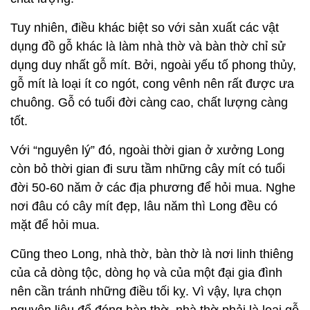
Tuy nhiên, điều khác biệt so với sản xuất các vật
dụng đồ gỗ khác là làm nhà thờ và bàn thờ chỉ sử
dụng duy nhất gỗ mít. Bởi, ngoài yếu tố phong thủy,
gỗ mít là loại ít co ngót, cong vênh nên rất được ưa
chuông. Gỗ có tuổi đời càng cao, chất lượng càng
tốt.
Với “nguyên lý” đó, ngoài thời gian ở xưởng Long
còn bỏ thời gian đi sưu tầm những cây mít có tuổi
đời 50-60 năm ở các địa phương để hỏi mua. Nghe
nơi đâu có cây mít đẹp, lâu năm thì Long đều có
mặt để hỏi mua.
Cũng theo Long, nhà thờ, bàn thờ là nơi linh thiêng
của cả dòng tộc, dòng họ và của một đại gia đình
nên cần tránh những điều tối kỵ. Vì vậy, lựa chọn
nguyên liệu để đóng bàn thờ, nhà thờ phải là loại gỗ