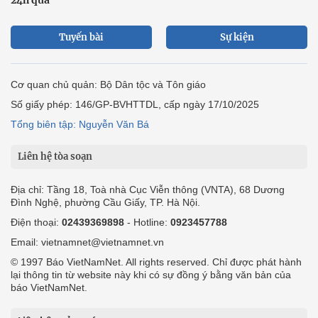
24h qua
Tuyến bài
Sự kiện
Cơ quan chủ quản: Bộ Dân tộc và Tôn giáo
Số giấy phép: 146/GP-BVHTTDL, cấp ngày 17/10/2025
Tổng biên tập: Nguyễn Văn Bá
Liên hệ tòa soạn
Địa chỉ: Tầng 18, Toà nhà Cục Viễn thông (VNTA), 68 Dương
Đình Nghệ, phường Cầu Giấy, TP. Hà Nội.
Điện thoại:
02439369898
- Hotline:
0923457788
Email: vietnamnet@vietnamnet.vn
© 1997 Báo VietNamNet. All rights reserved. Chỉ được phát hành
lại thông tin từ website này khi có sự đồng ý bằng văn bản của
báo VietNamNet.