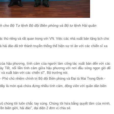
 cho Bộ Tư lệnh Bộ đội Biên phòng và Bộ tư lệnh Hải quân
ặc thù riêng và rất quan trọng với VN. Việc các nhà xuất bản tặng lịch cho
 hải đảo đã trở thành truyền thống thể hiện sự tri ân với các chiến sĩ xa
.
m của hậu phương, tình cảm của người làm công tác xuất bản đến với các
gày Tết, nối liền tình cảm giữa hậu phương với nơi đầu sóng ngọn gió để
và xuất bản với các chiến sĩ", Bộ trưởng nói.
Phó chủ nhiệm chính trị Bộ đội Biên phòng và Đại tá Mai Trọng Định -
 đây là món quá chứa đựng nhiều tình cảm, động viên với quân dân biên
vũ chúng tôi luôn chắc tay súng. Chúng tôi hứa bằng quyết tâm của mình,
 biên giới, hải đảo", đại diện 2 đơn vị chia sẻ.