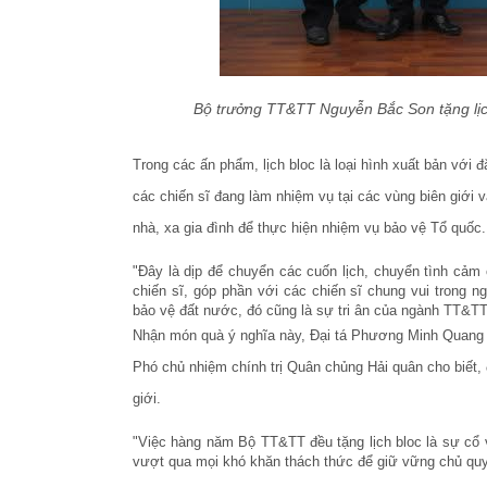
Bộ trưởng TT&TT Nguyễn Bắc Son tặng lịch
Trong các ấn phẩm, lịch bloc là loại hình xuất bản với đ
các chiến sĩ đang làm nhiệm vụ tại các vùng biên giới và
nhà, xa gia đình để thực hiện nhiệm vụ bảo vệ Tổ quốc
"Đây là dịp để chuyển các cuốn lịch, chuyển tình cả
chiến sĩ, góp phần với các chiến sĩ chung vui trong n
bảo vệ đất nước, đó cũng là sự tri ân của ngành TT&TT 
Nhận món quà ý nghĩa này, Đại tá Phương Minh Quang - 
Phó chủ nhiệm chính trị Quân chủng Hải quân cho biết,
giới.
"Việc hàng năm Bộ TT&TT đều tặng lịch bloc là sự cổ 
vượt qua mọi khó khăn thách thức để giữ vững chủ quyền