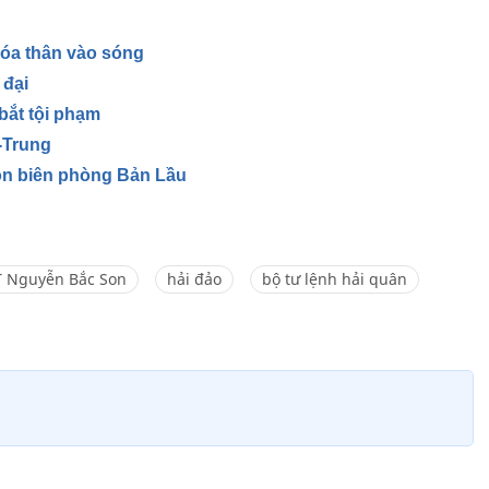
 hóa thân vào sóng
 đại
bắt tội phạm
t-Trung
ồn biên phòng Bản Lầu
T Nguyễn Bắc Son
hải đảo
bộ tư lệnh hải quân