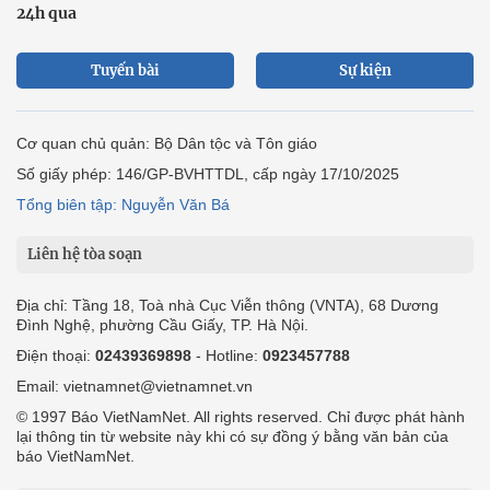
0919405885 (Hà Nội)
0919435885 (Tp.HCM)
Hotline:
-
Email: contact@vietnamnet.vn
http://vads.vn
Báo giá:
Hỗ trợ kỹ thuật: support@tech.vietnamnet.vn
Tải ứng dụng
Độc giả gửi bài
Tuyển dụng