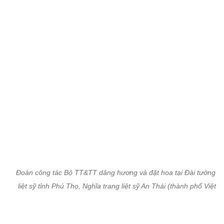
liệt sỹ tỉnh Phú Thọ, Nghĩa trang liệt sỹ An Thái (thành phố Việt Tr
Bộ trưởng Nguyễn Mạnh Hùng thăm gia đình ông Nguyễn Công T