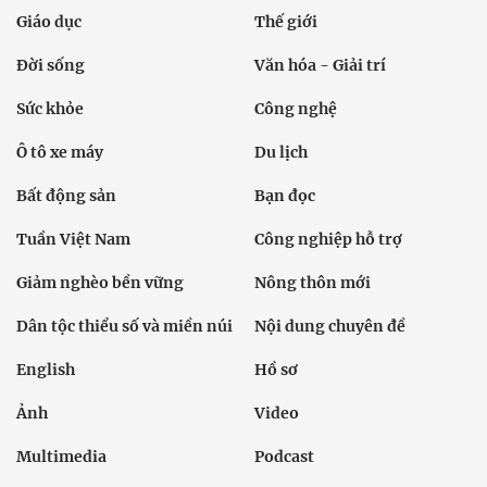
Cơ quan chủ quản: Bộ Dân tộc và Tôn giáo
Số giấy phép: 146/GP-BVHTTDL, cấp ngày 17/10/2025
Tổng biên tập: Nguyễn Văn Bá
Liên hệ tòa soạn
Địa chỉ: Tầng 18, Toà nhà Cục Viễn thông (VNTA), 68 Dương
Đình Nghệ, phường Cầu Giấy, TP. Hà Nội.
Điện thoại:
02439369898
- Hotline:
0923457788
Email: vietnamnet@vietnamnet.vn
© 1997 Báo VietNamNet. All rights reserved. Chỉ được phát hành
lại thông tin từ website này khi có sự đồng ý bằng văn bản của
báo VietNamNet.
Liên hệ quảng cáo
Công ty Cổ phần Truyền thông VietNamNet