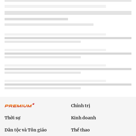
Sức khỏe
Công nghệ
Ô tô xe máy
Du lịch
Bất động sản
Bạn đọc
Tuần Việt Nam
Công nghiệp hỗ trợ
Giảm nghèo bền vững
Nông thôn mới
Dân tộc thiểu số và miền núi
Nội dung chuyên đề
English
Hồ sơ
Ảnh
Video
Multimedia
Podcast
24h qua
Tuyến bài
Sự kiện