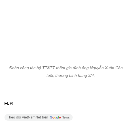
Tin cùng chuyên mục
Tin mới