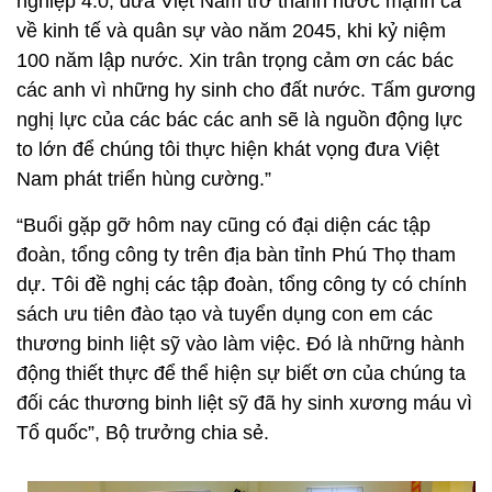
nghiệp 4.0, đưa Việt Nam trở thành nước mạnh cả
về kinh tế và quân sự vào năm 2045, khi kỷ niệm
100 năm lập nước. Xin trân trọng cảm ơn các bác
các anh vì những hy sinh cho đất nước. Tấm gương
nghị lực của các bác các anh sẽ là nguồn động lực
to lớn để chúng tôi thực hiện khát vọng đưa Việt
Nam phát triển hùng cường.”
“Buổi gặp gỡ hôm nay cũng có đại diện các tập
đoàn, tổng công ty trên địa bàn tỉnh Phú Thọ tham
dự. Tôi đề nghị các tập đoàn, tổng công ty có chính
sách ưu tiên đào tạo và tuyển dụng con em các
thương binh liệt sỹ vào làm việc. Đó là những hành
động thiết thực để thể hiện sự biết ơn của chúng ta
đối các thương binh liệt sỹ đã hy sinh xương máu vì
Tổ quốc”, Bộ trưởng chia sẻ.