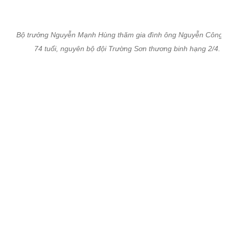
Đoàn công tác bộ TT&TT thăm gia đình ông Nguyễn Xuân Cảnh,
tuổi, thương binh hạng 3/4.
H.P.
Xem thêm về:
tri ân
Ngày Thương binh Liệt sỹ
Bộ trưởng Nguyễn Mạnh Hùng
Bộ TT&TT
27/7