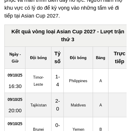
phục và màn trình diễn đầy nỗ lực. Người hâm mộ
khu vực có lý do để kỳ vọng vào những tấm vé đi
tiếp tại Asian Cup 2027.
Kết quả vòng loại Asian Cup 2027 - Lượt trận
thứ 3
Tỷ
Trực
Ngày -
Đội bóng
Đội bóng
Bảng
số
tiếp
Giờ
09/10/25
1-
Timor-
Philippines
A
4
Leste
16:30
09/10/25
2-
Tajikistan
Maldives
A
0
20:00
09/10/25
0-
Brunei
Yemen
B