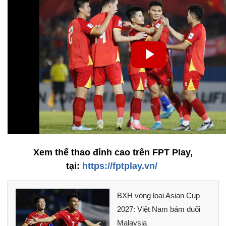
Xem thể thao đỉnh cao
trên FPT Play,
tại:
https://fptplay.vn/
BXH vòng loại Asian Cup
2027: Việt Nam bám đuổi
Malaysia