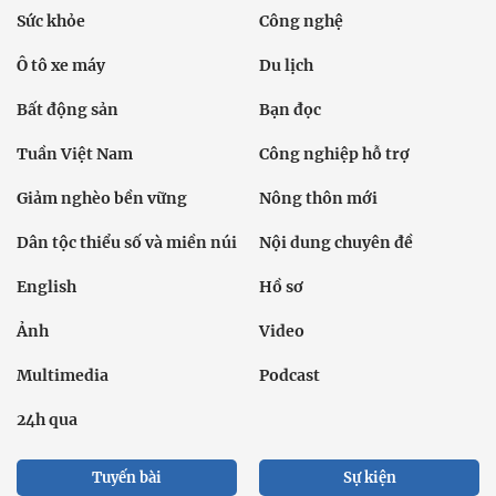
Sức khỏe
Công nghệ
Ô tô xe máy
Du lịch
Bất động sản
Bạn đọc
Tuần Việt Nam
Công nghiệp hỗ trợ
Giảm nghèo bền vững
Nông thôn mới
Dân tộc thiểu số và miền núi
Nội dung chuyên đề
English
Hồ sơ
Ảnh
Video
Multimedia
Podcast
24h qua
Tuyến bài
Sự kiện