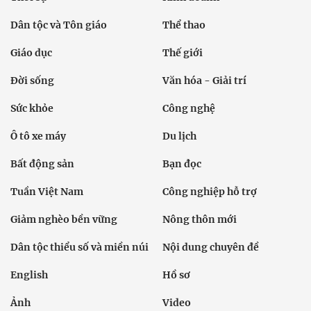
Dân tộc và Tôn giáo
Thể thao
Giáo dục
Thế giới
Đời sống
Văn hóa - Giải trí
Sức khỏe
Công nghệ
Ô tô xe máy
Du lịch
Bất động sản
Bạn đọc
Tuần Việt Nam
Công nghiệp hỗ trợ
Giảm nghèo bền vững
Nông thôn mới
Dân tộc thiểu số và miền núi
Nội dung chuyên đề
English
Hồ sơ
Ảnh
Video