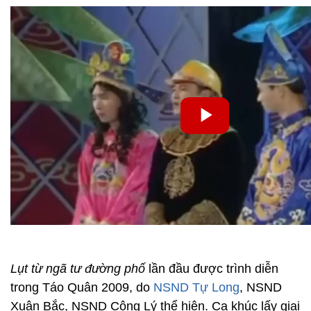
Lụt từ ngã tư đường phố
lần đầu được trình diễn
trong Táo Quân 2009, do
NSND Tự Long
, NSND
Xuân Bắc, NSND Công Lý thể hiện. Ca khúc lấy giai