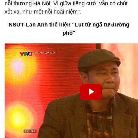
nỗi thương Hà Nội. Vì giữa tiếng cười vẫn có chút
xót xa, như một nỗi hoài niệm".
NSƯT Lan Anh thể hiện "Lụt từ ngã tư đường
phố"