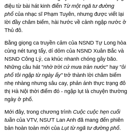
điệu từ bài hát kinh điển
Từ một ngã tư đường
phố
của nhạc sĩ Phạm Tuyên, nhưng được viết lại
lời đầy châm biếm, hài hước về cảnh ngập nước ở
Thủ đô.
Bằng giọng ca truyền cảm của NSND Tự Long hòa
cùng nét tung tẩy, dí dỏm của NSND Xuân Bắc và
NSND Công Lý, ca khúc nhanh chóng gây bão.
Những câu hát "
nhờ trời cứ mưa tràn nước
" hay "
ôi
phố tôi ngập từ ngày ấy"
trở thành lời châm biếm
nhẹ nhàng nhưng sâu cay, phản ánh thực trạng đô
thị Hà Nội thời điểm đó - ngập lụt là chuyện thường
ngày ở phố.
Mới đây, trong chương trình
Cuộc cuộc hẹn cuối
tuần
của VTV, NSƯT Lan Anh đã mang đến phiên
bản hoàn toàn mới của
Lụt từ ngã tư đường phố
.