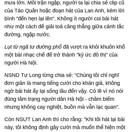
mưa lớn. Mỗi trận ngập, người ta lại chia sẻ clip cũ
của Táo Quân hoặc đoạn hát của Lan Anh, kèm lời
bình "đến hẹn lại lên". Không ít người coi bài hát
như một cách để giải toả căng thẳng giữa cảnh tắc
đường, ngập nước.
Lụt từ ngã tư đường phố
đã vượt ra khỏi khuôn khổ
một bài nhạc chế để trở thành "ký ức đô thị" của
người Hà Nội.
NSND Tự Long từng chia sẻ: "Chúng tôi chỉ nghĩ
đơn giản là mang tiếng cười cho khán giả, không
ngờ bài hát ấy lại sống lâu đến vậy. Có lẽ vì nó nói
đúng tâm trạng người dân Hà Nội - châm biếm
nhưng không cay nghiệt, buồn mà vẫn lạc quan".
Còn NSƯT Lan Anh thì cho rằng: "Khi tôi hát lại bài
này, tôi không định gây cười mà muốn thể hiện một