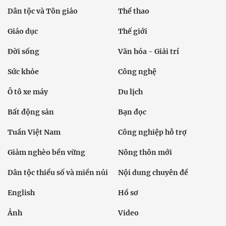
Dân tộc và Tôn giáo
Thể thao
Giáo dục
Thế giới
Đời sống
Văn hóa - Giải trí
Sức khỏe
Công nghệ
Ô tô xe máy
Du lịch
Bất động sản
Bạn đọc
Tuần Việt Nam
Công nghiệp hỗ trợ
Giảm nghèo bền vững
Nông thôn mới
Dân tộc thiểu số và miền núi
Nội dung chuyên đề
English
Hồ sơ
Ảnh
Video