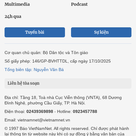
Multimedia
Podcast
24h qua
Tuyến bài
Sự kiện
Cơ quan chủ quản: Bộ Dân tộc và Tôn giáo
Số giấy phép: 146/GP-BVHTTDL, cấp ngày 17/10/2025
Tổng biên tập: Nguyễn Văn Bá
Liên hệ tòa soạn
Địa chỉ: Tầng 18, Toà nhà Cục Viễn thông (VNTA), 68 Dương
Đình Nghệ, phường Cầu Giấy, TP. Hà Nội.
Điện thoại:
02439369898
- Hotline:
0923457788
Email: vietnamnet@vietnamnet.vn
© 1997 Báo VietNamNet. All rights reserved. Chỉ được phát hành
lại thông tin từ website này khi có sự đồng ý bằng văn bản của