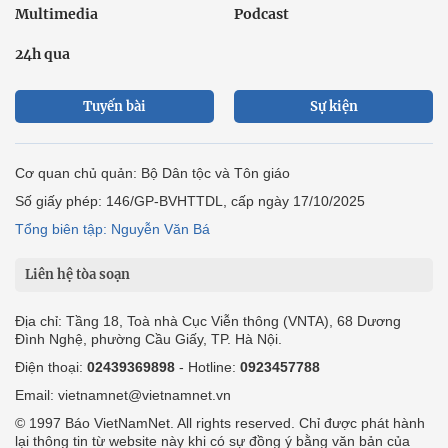
Multimedia
Podcast
24h qua
Tuyến bài
Sự kiện
Cơ quan chủ quản: Bộ Dân tộc và Tôn giáo
Số giấy phép: 146/GP-BVHTTDL, cấp ngày 17/10/2025
Tổng biên tập: Nguyễn Văn Bá
Liên hệ tòa soạn
Địa chỉ: Tầng 18, Toà nhà Cục Viễn thông (VNTA), 68 Dương
Đình Nghệ, phường Cầu Giấy, TP. Hà Nội.
Điện thoại:
02439369898
- Hotline:
0923457788
Email: vietnamnet@vietnamnet.vn
© 1997 Báo VietNamNet. All rights reserved. Chỉ được phát hành
lại thông tin từ website này khi có sự đồng ý bằng văn bản của